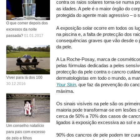
contra os raios solares torna-se numa pr
as idades. A pele é o maior órgão do corp
protegida do agente mais agressivo – o s
O que comer depois dos
A exposição solar ocorre em todos os lu
excessos da noite
na piscina e, a falta de protecção dos raio
passada?
01.01.2017
consequências graves que vão desde o 
da pele.
A La Roche-Posay, marca de cosmético
pelas fórmulas dedicadas a peles sensíve
protecção da pele contra o cancro cutâne
Viver para lá dos 100
dermatologistas em todo o mundo, a ma
30.12.2016
Your Skin
, que faz da prevenção do canc
máxima.
Os sinais visíveis na pele são os primei
maioria pode transformar-se em lesões 
cerca de 50% a 70% dos casos de cancro
ligados à exposição excessiva ao sol e a
Um conselho natalício
para pais com excesso
90% dos cancros de pele podem ter cura
de zelo e filhos