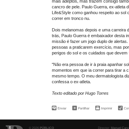
mais adeptos, mas trazem consigo tam
cancro de pele. Paulo Guerra, ex-atleta 
Life&Style como ganhou respeito ao sol q
correr em tronco nu.
Dois melanomas depois e uma carreira d
trás, Paulo Guerra é embaixador desta ini
missão é fazer um jogo duplo de alertas.
pessoas a praticarem exercício, mas por 
perigos do sol e os cuidados que devem 
“Não era pessoa de ir à praia apanhar so
momentos em que ia correr para tirar a 
mesmo tempo. O meu dermatologista diz q
confessa o ex-atleta.
Texto editado por Hugo Torres
Enviar
Partilhar
Imprimir
Corr
© 2026
PÚBLICO
Director:
Manuel Carv