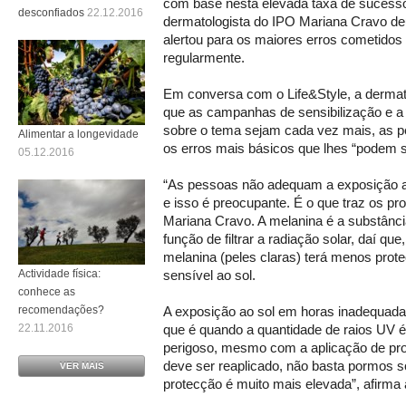
com base nesta elevada taxa de sucesso
desconfiados
22.12.2016
dermatologista do IPO Mariana Cravo d
alertou para os maiores erros cometidos
regularmente.
Em conversa com o Life&Style, a dermato
que as campanhas de sensibilização e a
sobre o tema sejam cada vez mais, as 
Alimentar a longevidade
os erros mais básicos que lhes “podem s
05.12.2016
“As pessoas não adequam a exposição ao
e isso é preocupante. É o que traz os pr
Mariana Cravo. A melanina é a substânci
função de filtrar a radiação solar, daí 
melanina (peles claras) terá menos prote
Actividade física:
sensível ao sol.
conhece as
recomendações?
A exposição ao sol em horas inadequadas
22.11.2016
que é quando a quantidade de raios UV é 
perigoso, mesmo com a aplicação de prot
deve ser reaplicado, não basta pormos s
VER MAIS
protecção é muito mais elevada”, afirma 