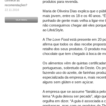
conhece as
produtos para revenda.
recomendações?
22.11.2016
Maria de Oliveira Dias explica que o púb
mais jovem, entre os 18 e os 40 anos. 
VER MAIS
punhado de gente mais velha a ligar-me t
não conseguimos chegar até eles porque
ao Life&Style.
A
The Love Food
está presente em 20 po
afirma que todos os dias recebe propost
retalho dos seus produtos. O produto mai
chocolate que tem chegado à boca de mu
Os alimentos vêm de quintas certificada
portuguesas, sobretudo do Oeste. Os pr
fazendo uso do azeite, de farinhas produ
especializada da empresa e, mais recen
alguns sem glúten e sem açúcar.
A empresa que se assume “fanática pelo
lema “A gula deixou ser pecado”, algo qu
orgulha em dizer. “A gula é associada a
gordurosas, mas com os produtos da
Th