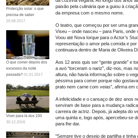
da cozinha vegana. Ao longo dos anos ali
paixão pela culinária que a guiou à criaç
Protecção solar: o que
da empresa com o mesmo nome.
precisa de saber
20.08.2017
O teatro, que começou por ser uma gran
Viseu – onde nasceu – para Paris, onde 
Voou até Nova Iorque para o Actor’s Stud
representação o amor pela comida e por 
continuava dentro de Maria de Oliveira D
Aos 12 anos quis ser “gente grande” e to
O que comer depois dos
a avó “torceram o nariz”, diz-nos, mas 
excessos da noite
altura, não havia informação sobre o veg
passada?
01.01.2017
péssima para comer porque não gostava d
prato nem carne com veias”, afirma em 
A infelicidade e o cansaço de dez anos
serviram de base para a mudança radica
carreira de actriz. Depois, já adepta do
Viver para lá dos 100
uma quinta e, logo após, apercebeu-se do 
30.12.2016
para lhe dar.
“Sempre tive o desejo de partilha e tinha