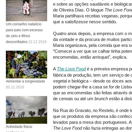
e sobre as opções saudáveis e biológica
de Oliveira Dias. O blogue
The Love Foo
Maria partilhava receitas veganas, porqu
que a satisfizesse nesse sentido.
Um conselho natalício
para pais com excesso
Quatro anos depois, a empresa com o 
de zelo e filhos
da vontade e da procura de muitos parti
desconfiados
22.12.2016
Maria organizava, pela comida que era 
“Comecei a ver que se calhar tinha potenc
encomendas, então arrisquei”, explica.
A
The Love Food
é a primeira empresa p
fábrica de produção, tem um serviço de
vegetal e biológica – desde os doces ao
Alimentar a longevidade
podem chegar-lhe a casa se for de Lisbo
05.12.2016
que as encomendas são feitas através 
de cereais ou até um
brunch
estão à dist
Na Rua do Gravato, no Restelo, é onde t
que os produtos da empresa são confec
levados para a mesa dos portugueses. A
Actividade física:
The Love Food
não fazia entregas ao do