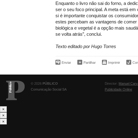
Enquanto o livro não sai do forno, a ded
ser o seu foco principal. A meta está em
si é importante conquistar os consumidor
estes percebam as vantagens de comer
biológica e vegetal é a opção mais sau
se volta atrás”, conclui.
Texto editado por Hugo Torres
Enviar
Partilhar
Imprimir
Corr
© 2026
PÚBLICO
Director:
Manuel Carv
Comunicação Social SA
Publicidade Online
×
×
×