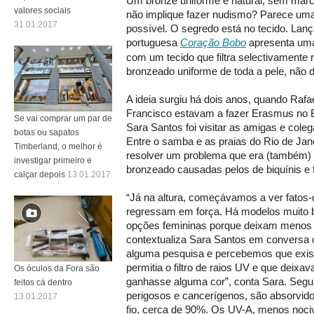
Um bronze uniforme e natural, sem marc
valores sociais
não implique fazer nudismo? Parece uma
31.01.2017
possível. O segredo está no tecido. Lan
portuguesa
Coração Bobo
apresenta uma
com um tecido que filtra selectivamente
bronzeado uniforme de toda a pele, não
A ideia surgiu há dois anos, quando Rafa
Francisco estavam a fazer Erasmus no Br
Se vai comprar um par de
Sara Santos foi visitar as amigas e coleg
botas ou sapatos
Entre o samba e as praias do Rio de Jan
Timberland, o melhor é
resolver um problema que era (também) 
investigar primeiro e
bronzeado causadas pelos de biquínis e 
calçar depois
13.01.2017
“Já na altura, começávamos a ver fatos-
regressam em força. Há modelos muito 
opções femininas porque deixam menos p
contextualiza Sara Santos em convers
alguma pesquisa e percebemos que existi
permitia o filtro de raios UV e que deix
Os óculos da Fora são
ganhasse alguma cor”, conta Sara. Segu
feitos cá dentro
perigosos e cancerígenos, são absorvido
13.01.2017
fio, cerca de 90%. Os UV-A, menos noci