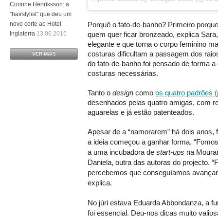
Corinne Henriksson: a
"hairstylist" que deu um
novo corte ao Hotel
Porquê o fato-de-banho? Primeiro porque
Inglaterra
13.06.2016
quem quer ficar bronzeado, explica Sara
elegante e que torna o corpo feminino ma
costuras dificultam a passagem dos raio
VER MAIS
do fato-de-banho foi pensado de forma a
costuras necessárias.
Tanto o
design
como
os quatro padrões (
desenhados pelas quatro amigas, com re
aguarelas e já estão patenteados.
Apesar de a “namorarem” há dois anos, f
a ideia começou a ganhar forma. “Fomos
a uma incubadora de
start-ups
na Mourar
Daniela, outra das autoras do projecto.
percebemos que conseguíamos avançar c
explica.
No júri estava Eduarda Abbondanza, a f
foi essencial. Deu-nos dicas muito valio