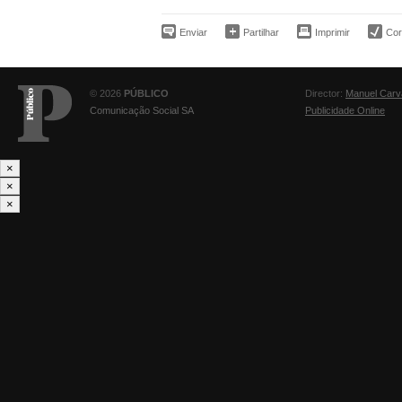
Enviar
Partilhar
Imprimir
Corr
© 2026
PÚBLICO
Director:
Manuel Carv
Comunicação Social SA
Publicidade Online
×
×
×