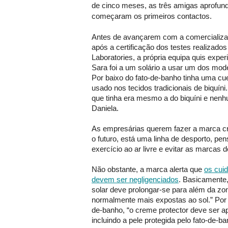
de cinco meses, as três amigas aprofun
começaram os primeiros contactos.
Antes de avançarem com a comercializ
após a certificação dos testes realizado
Laboratories, a própria equipa quis exper
Sara foi a um solário a usar um dos mod
Por baixo do fato-de-banho tinha uma cue
usado nos tecidos tradicionais de biquín
que tinha era mesmo a do biquíni e nenh
Daniela.
As empresárias querem fazer a marca cr
o futuro, está uma linha de desporto, pe
exercício ao ar livre e evitar as marcas d
Não obstante, a marca alerta que
os cuid
devem ser negligenciados
. Basicamente,
solar deve prolongar-se para além da zo
normalmente mais expostas ao sol.” Por i
de-banho, “o creme protector deve ser ap
incluindo a pele protegida pelo fato-de-ba