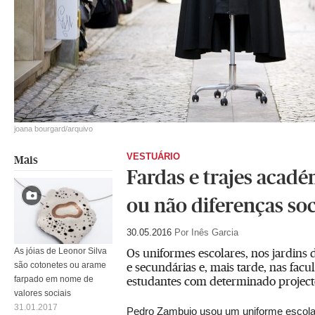
joana bourgard/arquivo
VESTUÁRIO
Mais
Fardas e trajes acad
ou não diferenças soc
30.05.2016
Por Inês Garcia
Os uniformes escolares, nos jardins d
As jóias de Leonor Silva
e secundárias e, mais tarde, nas facu
são cotonetes ou arame
estudantes com determinado projecto
farpado em nome de
valores sociais
31.01.2017
Pedro Zambujo usou um uniforme escolar