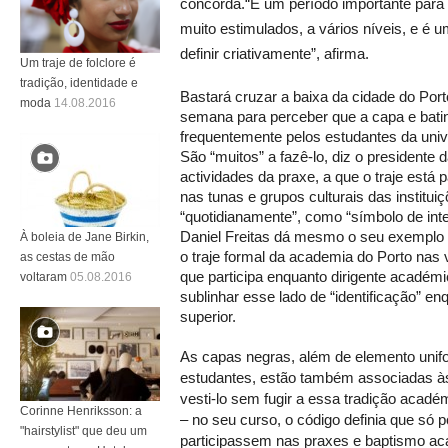
concorda.“É um período importante para 
muito estimulados, a vários níveis, e é 
definir criativamente”, afirma.
Um traje de folclore é
tradição, identidade e
Bastará cruzar a baixa da cidade do Por
moda
14.08.2016
semana para perceber que a capa e batin
frequentemente pelos estudantes da unive
São “muitos” a fazê-lo, diz o presidente 
actividades da praxe, a que o traje está 
nas tunas e grupos culturais das instit
“quotidianamente”, como “símbolo de in
Daniel Freitas dá mesmo o seu exemplo p
À boleia de Jane Birkin,
o traje formal da academia do Porto nas 
as cestas de mão
que participa enquanto dirigente académ
voltaram
05.08.2016
sublinhar esse lado de “identificação” e
superior.
As capas negras, além de elemento unif
estudantes, estão também associadas às
vesti-lo sem fugir a essa tradição acad
Corinne Henriksson: a
– no seu curso, o código definia que só 
"hairstylist" que deu um
participassem nas praxes e baptismo a