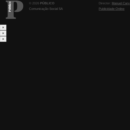
© 2026
PÚBLICO
Director:
Manuel Carv
Comunicação Social SA
Publicidade Online
×
×
×