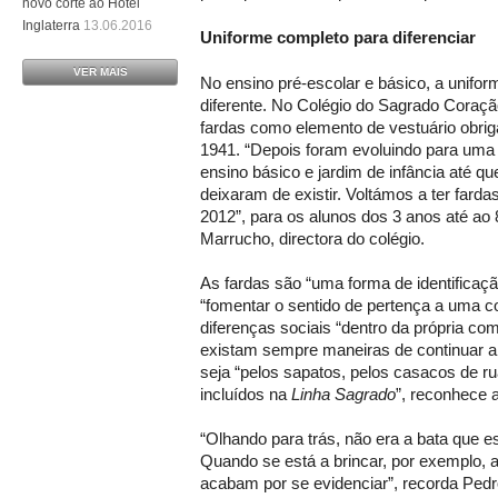
novo corte ao Hotel
Inglaterra
13.06.2016
Uniforme completo para diferenciar
VER MAIS
No ensino pré-escolar e básico, a unifo
diferente. No Colégio do Sagrado Coraçã
fardas como elemento de vestuário obrig
1941. “Depois foram evoluindo para uma b
ensino básico e jardim de infância até que
deixaram de existir. Voltámos a ter farda
2012”, para os alunos dos 3 anos até ao 
Marrucho, directora do colégio.
As fardas são “uma forma de identificaç
“fomentar o sentido de pertença a uma c
diferenças sociais “dentro da própria c
existam sempre maneiras de continuar a
seja “pelos sapatos, pelos casacos de ru
incluídos na
Linha Sagrado
”, reconhece a
“Olhando para trás, não era a bata que es
Quando se está a brincar, por exemplo, 
acabam por se evidenciar”, recorda Ped