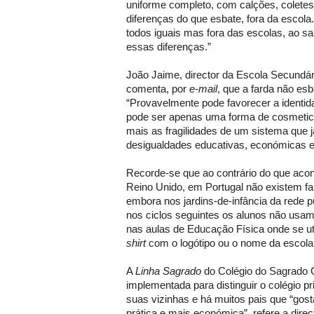
uniforme completo, com calções, coletes
diferenças do que esbate, fora da escol
todos iguais mas fora das escolas, ao s
essas diferenças.”
João Jaime, director da Escola Secundá
comenta, por
e-mail
, que a farda não es
“Provavelmente pode favorecer a identid
pode ser apenas uma forma de cosmetic
mais as fragilidades de um sistema que j
desigualdades educativas, económicas e 
Recorde-se que ao contrário do que ac
Reino Unido, em Portugal não existem fa
embora nos jardins-de-infância da rede p
nos ciclos seguintes os alunos não usam
nas aulas de Educação Física onde se ut
shirt
com o logótipo ou o nome da escola
A
Linha Sagrado
do Colégio do Sagrado C
implementada para distinguir o colégio p
suas vizinhas e há muitos pais que “gos
prática e mais económica”, refere a dire