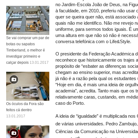
no Jardim-Escola João de Deus, na Figu
à faculdade, em 2010, preferiu não usar o
quer se queira quer não, está associado
quais não me identifico. Não me revejo n
uniforme, para sermos todos iguais. É u
uma altura em que não só não é necessá
Se vai comprar um par de
conversa telefónica com o Life&Style.
botas ou sapatos
Timberland, o melhor é
O presidente da Federação Académica do 
investigar primeiro e
reconhece que historicamente os trajes
calçar depois
13.01.2017
propósito de “esbater as diferenças socia
chegam ao ensino superior, mas acredit
já não é a razão pela qual os estudante
“Hoje em dia, é mais uma ideia de orgul
academia”, acredita. Tanto mais que os 
relativamente caras, custando, em média
caso do Porto.
Os óculos da Fora são
feitos cá dentro
A ideia de “igualdade” é multiplicada n
13.01.2017
de várias universidades. Pedro Zambujo,
Ciências da Comunicação na Universida