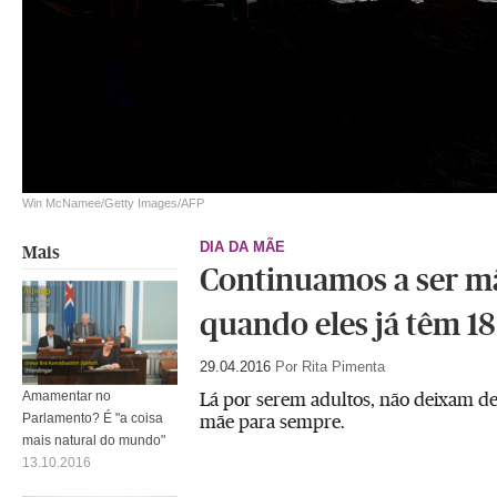
Win McNamee/Getty Images/AFP
DIA DA MÃE
Mais
Continuamos a ser m
quando eles já têm 1
29.04.2016
Por Rita Pimenta
Lá por serem adultos, não deixam de 
Amamentar no
mãe para sempre.
Parlamento? É "a coisa
mais natural do mundo"
13.10.2016