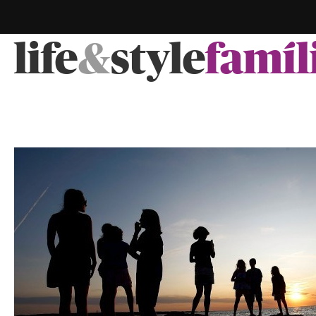
life
&
style
famíl