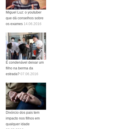
Miguel Luz: o youtuber
que dá conselhos sobre
os exames
14.06.2016
É condenável deixar um
filho na berma da
estrada?
07.06.2016
Divórcio dos pais tem
impacto nos filhos em
qualquer idade