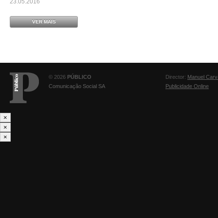
23.05.2016
VER MAIS
© 2026
PÚBLICO
Director:
Manuel Carv
Comunicação Social SA
Publicidade Online
×
×
×