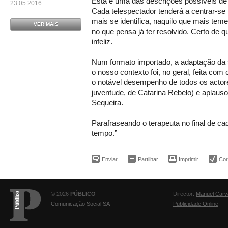
Esta é uma das descrições possíveis d
23.05.2016
Cada telespectador tenderá a centrar-s
mais se identifica, naquilo que mais teme
VER MAIS
no que pensa já ter resolvido. Certo de 
infeliz.
Num formato importado, a adaptação da s
o nosso contexto foi, no geral, feita co
o notável desempenho de todos os actore
juventude, de Catarina Rebelo) e aplauso
Sequeira.
Parafraseando o terapeuta no final de c
tempo.”
Enviar
Partilhar
Imprimir
Corr
© 2026
PÚBLICO
Director:
Manuel Carv
Comunicação Social SA
Publicidade Online