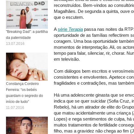
reconstruídos. Bem-vindos ao consultóri
Magalhães. De segunda a quinta, ouve os
que o escutem.
A
série
Terapia
passa nas noites da RTP
"Breaking Dad": a partilha
oportunidade de as famílias reflectirem s
da paternidade
coragem. Uma boa oportunidade também 
13.07.2016
momentos de interpretação. Ali, os acto
tempo para falar, silenciar, rir, chorar. N
em televisão.
Com diálogos bem escritos e verosímei
consistentes e envolventes. Apetece con
fragilidades e contradições, mas também
Constança Cordeiro
Ferreira: “os bebés
Há uma adolescente ginasta que se envo
guardam o segredo do
indica que se quer suicidar (Sofia Cruz, i
início de tudo”
Rebelo), há um atirador de elite do Gru
11.07.2016
que matou acidentalmente uma criança
Lopes) e nega sentimentos de culpa, há 
muitos tratamentos de fertilidade conseg
filho, mas a gravidez não chega ao fim (J