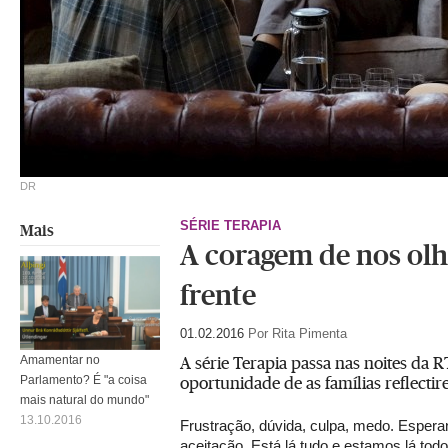
DR
SÉRIE TERAPIA
Mais
A coragem de nos ol
frente
01.02.2016
Por Rita Pimenta
A série Terapia passa nas noites da 
Amamentar no
oportunidade de as famílias reflectir
Parlamento? É "a coisa
mais natural do mundo"
13.10.2016
Frustração, dúvida, culpa, medo. Espera
aceitação. Está lá tudo e estamos lá todo