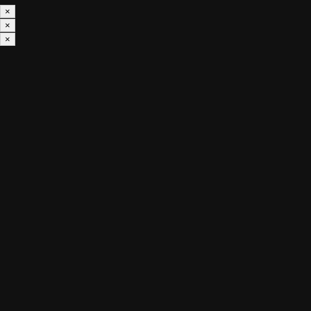
×
×
×