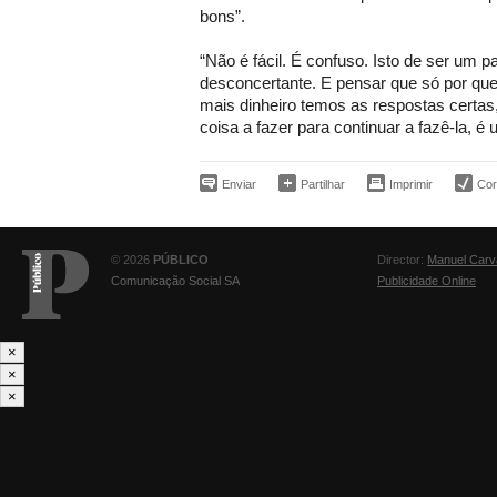
bons”.
“Não é fácil. É confuso. Isto de ser um pa
desconcertante. E pensar que só por qu
mais dinheiro temos as respostas certa
coisa a fazer para continuar a fazê-la, é 
Enviar
Partilhar
Imprimir
Corr
© 2026
PÚBLICO
Director:
Manuel Carv
Comunicação Social SA
Publicidade Online
×
×
×