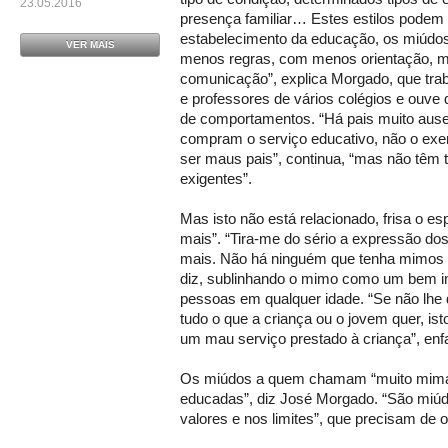
23.05.2016
presença familiar… Estes estilos podem r
estabelecimento da educação, os miúdo
VER MAIS
menos regras, com menos orientação, m
comunicação”, explica Morgado, que tra
e professores de vários colégios e ouve 
de comportamentos. “Há pais muito ause
compram o serviço educativo, não o ex
ser maus pais”, continua, “mas não têm 
exigentes”.
Mas isto não está relacionado, frisa o e
mais”. “Tira-me do sério a expressão d
mais. Não há ninguém que tenha mimos 
diz, sublinhando o mimo como um bem im
pessoas em qualquer idade. “Se não lhe
tudo o que a criança ou o jovem quer, i
um mau serviço prestado à criança”, enf
Os miúdos a quem chamam “muito mimad
educadas”, diz José Morgado. “São miú
valores e nos limites”, que precisam de o