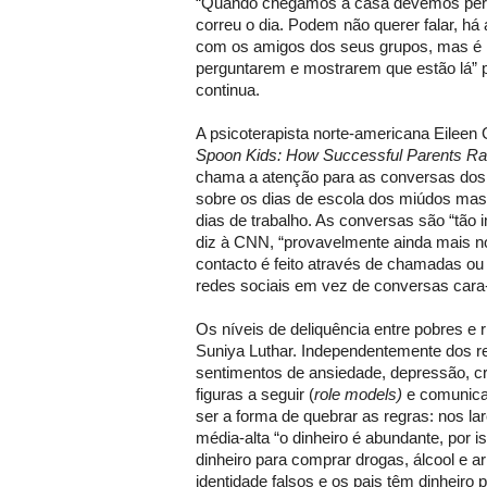
“Quando chegamos a casa devemos per
correu o dia. Podem não querer falar, há
com os amigos dos seus grupos, mas é i
perguntarem e mostrarem que estão lá” p
continua.
A psicoterapista norte-americana Eileen G
Spoon Kids: How Successful Parents Rai
chama a atenção para as conversas dos 
sobre os dias de escola dos miúdos ma
dias de trabalho. As conversas são “tão 
diz à CNN, “provavelmente ainda mais no
contacto é feito através de chamadas o
redes sociais em vez de conversas cara
Os níveis de deliquência entre pobres e 
Suniya Luthar. Independentemente dos re
sentimentos de ansiedade, depressão, cr
figuras a seguir (
role models)
e comunicaç
ser a forma de quebrar as regras: nos la
média-alta “o dinheiro é abundante, por 
dinheiro para comprar drogas, álcool e ar
identidade falsos e os pais têm dinheiro