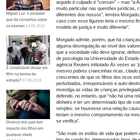
arguido é culpado é “comum” – mas “a 
muito particular nas questões jurídicas
Miguel Luz: o youtuber
diferentes dos nossos”, lembra Morgado
que dá conselhos sobre
caso com esse figurino teria o mesmo fi
os exames
14.06.2016
modelo de justiça é muito diferente”.
Morgado admite, porém, que há criança
alguma desregulação ao nível dos valores
que a sociedade não deve ignorar, defen
de psicologia na Universidade do Estado
agência Reuters intitulado
Às vezes as ‘p
É condenável deixar um
mesmo pobres criancinhas ricas
, citad
filho na berma da
crescentes de que os filhos dos ricos es
estrada?
07.06.2016
perturbados, irresponsáveis e auto-destru
investiga as vidas de crianças privilegi
defende, no entanto, que “não há uma rela
dinheiro e ter um determinado tipo de c
simples: se houvesse uma relação causa
teriam o mesmo comportamento na mesm
se verifica”.
Divórcio dos pais tem
impacto nos filhos em
“São mais os estilos de vida que podem 
qualquer idade
tipo de condição, determinados tipos de e