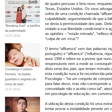
de quatro pessoas e feriu nove, enquan
Texas, Estados Unidos. Os seus advoga
sofria de uma condição chamada “affluenz
culpabilidade, argumentando de que a falt
se devia à permissividade dos pais. Deti
"Breaking Dad": a partilha
violado a sua liberdade condicional e a 
da paternidade
as opiniões – “miúdo mimado”, “reflexo d
13.07.2016
“culpa de um vírus”?
O termo “affluenza” vem das palavras ing
português) e “affluence” (“influência, riqu
anos 1990 e refere-se a jovens que nunc
responsáveis nem a medir as consequênc
disto seria dos pais, que teriam mimad
Constança Cordeiro
esta condição nunca foi reconhecida pe
Ferreira: “os bebés
Psicologia – “há um conjunto de comport
guardam o segredo do
para falar disso, mas não corresponde a 
início de tudo”
comunidade não o aceita como tal”, ates
11.07.2016
em psicologia de educação, em convers
A utilização desta condição foi uma estr
tentar provar a instabilidade perante um