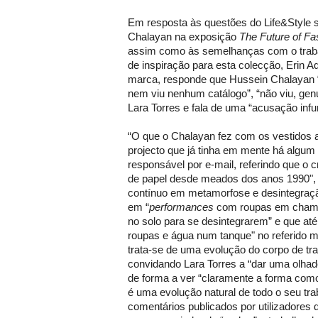
Em resposta às questões do Life&Style s
Chalayan na exposição
The Future of Fa
assim como às semelhanças com o trabal
de inspiração para esta colecção, Erin A
marca, responde que Hussein Chalayan “
nem viu nenhum catálogo”, “não viu, gen
Lara Torres e fala de uma “acusação inf
“O que o Chalayan fez com os vestidos a
projecto que já tinha em mente há algum
responsável por e-mail, referindo que o cr
de papel desde meados dos anos 1990", 
contínuo em metamorfose e desintegração
em “
performances
com roupas em chama
no solo para se desintegrarem” e que até
roupas e água num tanque" no referido m
trata-se de uma evolução do corpo de tra
convidando Lara Torres a “dar uma olhade
de forma a ver “claramente a forma com
é uma evolução natural de todo o seu tra
comentários publicados por utilizadores 