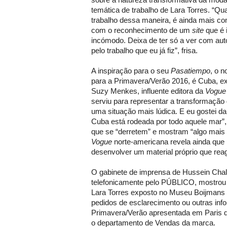
temática de trabalho de Lara Torres. “Q
trabalho dessa maneira, é ainda mais co
com o reconhecimento de um
site
que é 
incómodo. Deixa de ter só a ver com auto
pelo trabalho que eu já fiz”, frisa.
A inspiração para o seu
Pasatiempo
, o 
para a Primavera/Verão 2016, é Cuba, e
Suzy Menkes, influente editora da
Vogu
serviu para representar a transformação 
uma situação mais lúdica. E eu gostei da
Cuba está rodeada por todo aquele mar”,
que se “derretem” e mostram “algo mais b
Vogue
norte-americana revela ainda que
desenvolver um material próprio que rea
O gabinete de imprensa de Hussein Chal
telefonicamente pelo PÚBLICO, mostrou 
Lara Torres exposto no Museu Boijmans 
pedidos de esclarecimento ou outras in
Primavera/Verão apresentada em Paris d
o departamento de Vendas da marca.