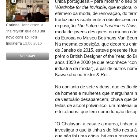
única portuguesa – para mostrar o seu p
Wardrobe for the Invisible
, que explora “
efémero da moda, de renovação, do termina
traduzindo visualmente a obsolescência d
Corinne Henriksson: a
exposição
The Future of Fashion is Now
"hairstylist" que deu um
moda de jovens designers do mundo não
novo corte ao Hotel
da Europa no Museu Boijmans Van Beuni
Inglaterra
13.06.2016
Na mesma exposição, que decorreu entr
de Janeiro de 2015, esteve presente Hu
prémio British Designer of the Year, do B
VER MAIS
anos 1999 e 2000 (e que reconhece “con
indústria da moda”), a par de outros no
Kawakubo ou Viktor & Rolf.
No conjunto de sete vídeos, que estão d
de homens e mulheres que mergulham n
de vestuário desaparecem; chuva que de
feitas de álcool polivinílico, um material
e tricotados, que tem como função desap
“O Chalayan, a casa e a marca, tinham a
investigar o que já tinha sido feito nes
que não foi uma cópia, há essa responsab