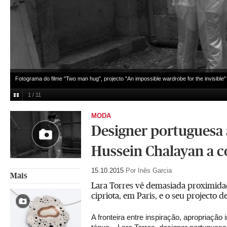
Fotograma do filme "Two man hug", projecto "An impossible wardrobe for the invisible
1 / 11
MODA
Designer portuguesa
Hussein Chalayan a 
15.10.2015
Por Inês Garcia
Mais
Lara Torres vê demasiada proximida
cipriota, em Paris, e o seu projecto d
A fronteira entre inspiração, apropriação i