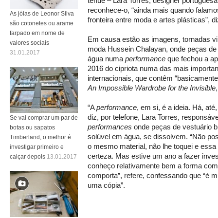
ténue – Lara Torres, designer portugues
reconhece-o, “ainda mais quando falamos
As jóias de Leonor Silva
fronteira entre moda e artes plásticas”,
são cotonetes ou arame
farpado em nome de
Em causa estão as imagens, tornadas vira
valores sociais
moda Hussein Chalayan, onde peças de 
31.01.2017
água numa
performance
que fechou a a
2016 do cipriota numa das mais import
internacionais, que contêm “basicamente
An Impossible Wardrobe for the Invisible
“A
performance
, em si, é a ideia. Há, a
diz, por telefone, Lara Torres, responsáv
Se vai comprar um par de
performances
onde peças de vestuário 
botas ou sapatos
solúvel em água, se dissolvem. “Não po
Timberland, o melhor é
o mesmo material, não lhe toquei e essa 
investigar primeiro e
certeza. Mas estive um ano a fazer inves
calçar depois
13.01.2017
conheço relativamente bem a forma como
comporta”, refere, confessando que “é mui
uma cópia”.