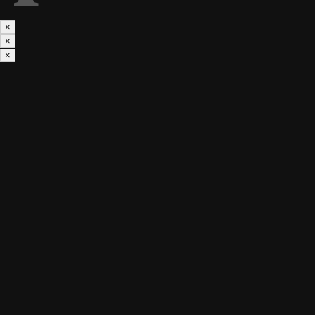
×
×
×