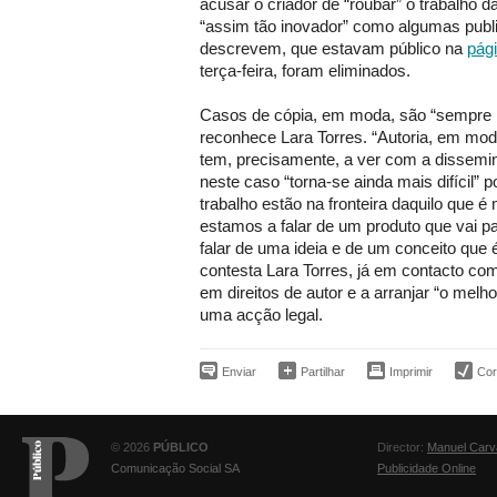
acusar o criador de “roubar” o trabalho 
“assim tão inovador” como algumas publi
descrevem, que estavam público na
pági
terça-feira, foram eliminados.
Casos de cópia, em moda, são “sempre 
reconhece Lara Torres. “Autoria, em moda
tem, precisamente, a ver com a dissemin
neste caso “torna-se ainda mais difícil” 
trabalho estão na fronteira daquilo que é
estamos a falar de um produto que vai 
falar de uma ideia e de um conceito que é
contesta Lara Torres, já em contacto co
em direitos de autor e a arranjar “o mel
uma acção legal.
Enviar
Partilhar
Imprimir
Corr
© 2026
PÚBLICO
Director:
Manuel Carv
Comunicação Social SA
Publicidade Online