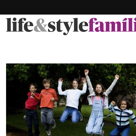
life
&
style
famíl