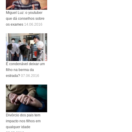
Miguel Luz: o youtuber
que dá conselhos sobre
os exames
14.06.2016
É condenável deixar um
filho na berma da
estrada?
07.06.2016
Divórcio dos pais tem
impacto nos filhos em
qualquer idade