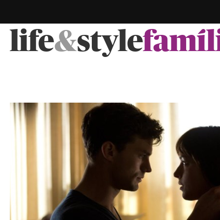
life
&
style
famíl