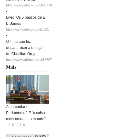
http://www.publico.pt/n1685778
Livro: Os 5 passos de E.
L. James
http://www.publico.pt/j493801
O filme que fez
desaparecer a erecção
de Christian Grey
http://www.publico.pt/n1685857
Mais
Amamentar no
Parlamento? É "a coisa
mais natural do mundo"
13.10.2016