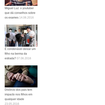
Miguel Luz: o youtuber
que dá conselhos sobre
os exames
14.06.2016
É condenável deixar um
filho na berma da
estrada?
07.06.2016
Divórcio dos pais tem
impacto nos filhos em
qualquer idade
23.05.2016