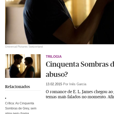
Universal Pictures Switzerland
TRILOGIA
Cinquenta Sombras d
abuso?
13.02.2015
Por Inês Garcia
Relacionados
O romance de E. L. James chegou ao 
temas mais falados no momento. Afina
Crítica: As Cinquenta
Sombras de Grey, sem
alma nem chama