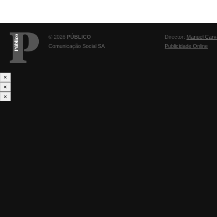
© 2026
PÚBLICO
Director:
Manuel Carv
Comunicação Social SA
Publicidade Online
×
×
×