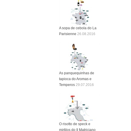
A sopa de cebola do La
Parisienne
26.08.2016
As panquequinhas de
tapioca do Aromas e
Temperos
29.07.2016
O risotto de speck e
mirtilos do Il Matriciano