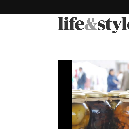
life
&
styl