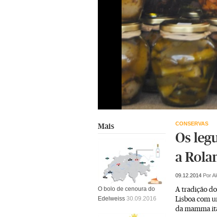
CONSERVAS
Mais
Os leg
a Rola
09.12.2014
Por A
A tradição do
O bolo de cenoura do
Lisboa com u
Edelweiss
30.09.2016
da mamma ita