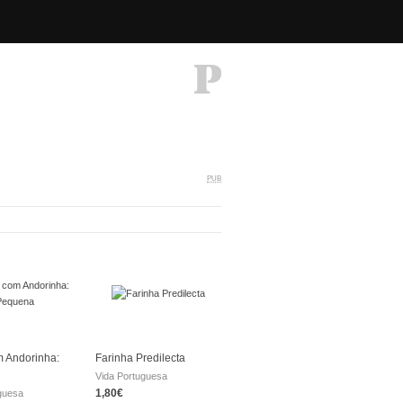
PUB
 Andorinha:
Farinha Predilecta
Vida Portuguesa
1,80€
guesa