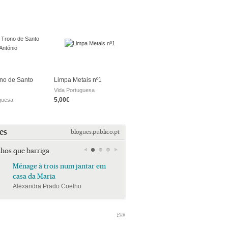
no de Santo
Limpa Metais nº1
Vida Portuguesa
5,00€
guesa
es
blogues.publico.pt
lhos que barriga
Ménage à trois num jantar em
Ménage à trois num jan
casa da Maria
casa da Maria
Alexandra Prado Coelho
Alexandra Prado Coelho
PUB