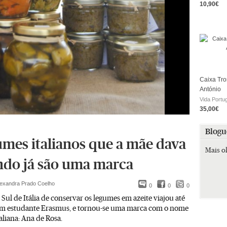
10,90€
Caixa Tro
António
Vida Portu
35,00€
Blogu
umes italianos que a mãe dava
Mais o
ndo já são uma marca
lexandra Prado Coelho
0
0
0
 Sul de Itália de conservar os legumes em azeite viajou até
m estudante Erasmus, e tornou-se uma marca com o nome
liana: Ana de Rosa.