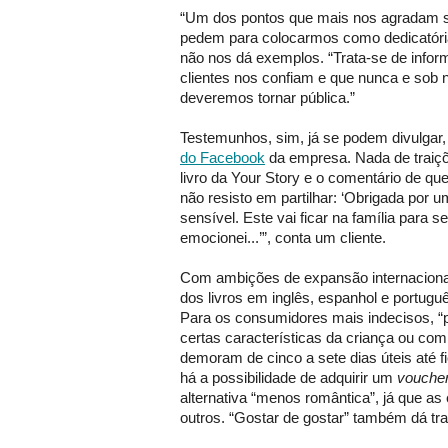
“Um dos pontos que mais nos agradam 
pedem para colocarmos como dedicatóri
não nos dá exemplos. “Trata-se de infor
clientes nos confiam e que nunca e sob
deveremos tornar pública.”
Testemunhos, sim, já se podem divulgar,
do Facebook
da empresa. Nada de traiçõ
livro da Your Story e o comentário de qu
não resisto em partilhar: ‘Obrigada por u
sensível. Este vai ficar na família para
emocionei...’”, conta um cliente.
Com ambições de expansão internacional,
dos livros em inglês, espanhol e portugu
Para os consumidores mais indecisos, 
certas características da criança ou co
demoram de cinco a sete dias úteis até f
há a possibilidade de adquirir um
vouche
alternativa “menos romântica”, já que as
outros. “Gostar de gostar” também dá tra