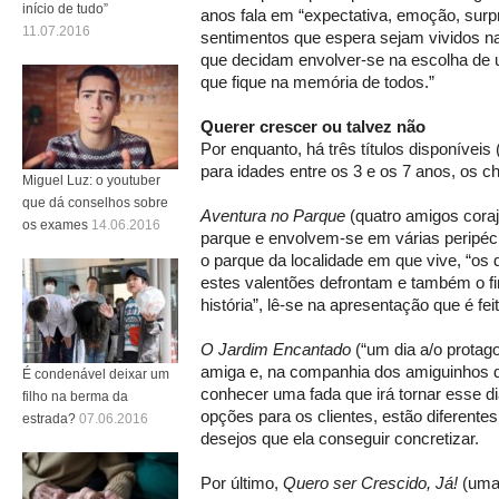
início de tudo”
anos fala em “expectativa, emoção, surp
11.07.2016
sentimentos que espera sejam vividos na
que decidam envolver-se na escolha de 
que fique na memória de todos.”
Querer crescer ou talvez não
Por enquanto, há três títulos disponíveis
para idades entre os 3 e os 7 anos, os c
Miguel Luz: o youtuber
que dá conselhos sobre
Aventura no Parque
(quatro amigos cora
os exames
14.06.2016
parque e envolvem-se em várias peripéci
o parque da localidade em que vive, “os
estes valentões defrontam e também o fin
história”, lê-se na apresentação que é feit
O Jardim Encantado
(“um dia a/o protago
amiga e, na companhia dos amiguinhos qu
É condenável deixar um
conhecer uma fada que irá tornar esse di
filho na berma da
opções para os clientes, estão diferente
estrada?
07.06.2016
desejos que ela conseguir concretizar.
Por último,
Quero ser Crescido, Já!
(uma 