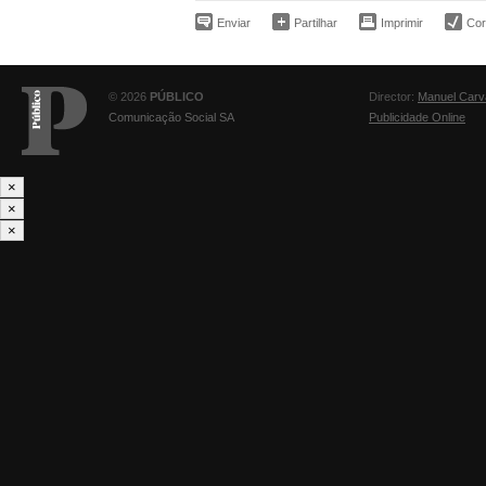
Enviar
Partilhar
Imprimir
Corr
© 2026
PÚBLICO
Director:
Manuel Carv
Comunicação Social SA
Publicidade Online
×
×
×