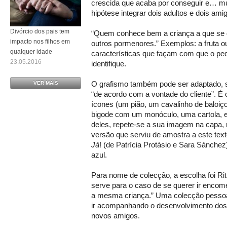
crescida que acaba por conseguir e… mud
hipótese integrar dois adultos e dois a
Divórcio dos pais tem
“Quem conhece bem a criança a que se de
impacto nos filhos em
outros pormenores.” Exemplos: a fruta ou
qualquer idade
características que façam com que o peq
23.05.2016
identifique.
O grafismo também pode ser adaptado, 
VER MAIS
“de acordo com a vontade do cliente”. É
ícones (um pião, um cavalinho de baloiç
bigode com um monóculo, uma cartola, e
deles, repete-se a sua imagem na capa,
versão que serviu de amostra a este tex
Já
! (de Patrícia Protásio e Sara Sánchez
azul.
Para nome de colecção, a escolha foi Ri
serve para o caso de se querer ir encom
a mesma criança.” Uma colecção pessoa
ir acompanhando o desenvolvimento dos
novos amigos.