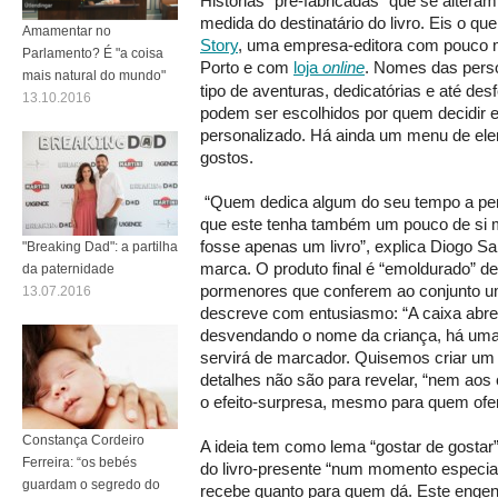
Histórias “pré-fabricadas” que se alteram
medida do destinatário do livro. Eis o qu
Amamentar no
Story
, uma empresa-editora com pouco 
Parlamento? É "a coisa
Porto e com
loja
online
. Nomes das perso
mais natural do mundo"
tipo de aventuras, dedicatórias e até de
13.10.2016
podem ser escolhidos por quem decidir e
personalizado. Há ainda um menu de ele
gostos.
“Quem dedica algum do seu tempo a pe
que este tenha também um pouco de si
fosse apenas um livro”, explica Diogo Sa
"Breaking Dad": a partilha
marca. O produto final é “emoldurado” d
da paternidade
pormenores que conferem ao conjunto um 
13.07.2016
descreve com entusiasmo: “A caixa abre
desvendando o nome da criança, há uma f
servirá de marcador. Quisemos criar um o
detalhes não são para revelar, “nem aos 
o efeito-surpresa, mesmo para quem ofe
Constança Cordeiro
A ideia tem como lema “gostar de gostar”
Ferreira: “os bebés
do livro-presente “num momento especial
guardam o segredo do
recebe quanto para quem dá. Este engenh