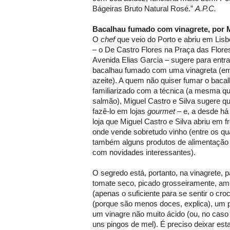
Bágeiras Bruto Natural Rosé.”
A.P.C.
Bacalhau fumado com vinagrete, por M
O
chef
que veio do Porto e abriu em Lis
– o De Castro Flores na Praça das Flores
Avenida Elias Garcia – sugere para entr
bacalhau fumado com uma vinagreta (em
azeite). A quem não quiser fumar o baca
familiarizado com a técnica (a mesma q
salmão), Miguel Castro e Silva sugere q
fazê-lo em lojas
gourmet
– e, a desde há
loja que Miguel Castro e Silva abriu em f
onde vende sobretudo vinho (entre os qu
também alguns produtos de alimentação 
com novidades interessantes).
O segredo está, portanto, na vinagrete, p
tomate seco, picado grosseiramente, a
(apenas o suficiente para se sentir o cro
(porque são menos doces, explica), um p
um vinagre não muito ácido (ou, no caso 
uns pingos de mel). É preciso deixar est