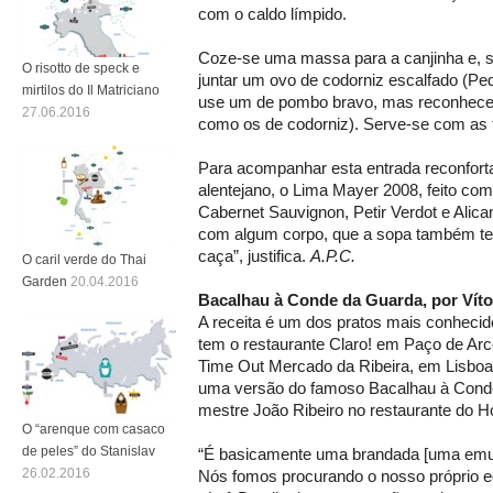
com o caldo límpido.
Coze-se uma massa para a canjinha e, s
O risotto de speck e
juntar um ovo de codorniz escalfado (P
mirtilos do Il Matriciano
use um de pombo bravo, mas reconhece q
27.06.2016
como os de codorniz). Serve-se com as f
Para acompanhar esta entrada reconforta
alentejano, o Lima Mayer 2008, feito co
Cabernet Sauvignon, Petir Verdot e Alic
com algum corpo, que a sopa também te
caça”, justifica.
A.P.C.
O caril verde do Thai
Garden
20.04.2016
Bacalhau à Conde da Guarda, por Víto
A receita é um dos pratos mais conheci
tem o restaurante Claro! em Paço de A
Time Out Mercado da Ribeira, em Lisboa.
uma versão do famoso Bacalhau à Conde
mestre João Ribeiro no restaurante do Ho
O “arenque com casaco
de peles” do Stanislav
“É basicamente uma brandada [uma emul
26.02.2016
Nós fomos procurando o nosso próprio equ