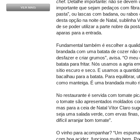
chef
. Detalhe importante: não se devem 
importante que sejam pedaços com fibra
VER MAIS
pasta”, ou lascas com badana, ou rabos
desta opção na noite de Natal, sublinha V
de se poder utilizar a parte nobre da post
aparas para a entrada.
Fundamental também é escolher a qualida
brandada com uma batata de cozer não v
desfazer e criar grumos”, avisa. “O meu
batata para fritar. Nós usamos a agria e
sítio escuro e seco. E usamos a quantid
bacalhau para a batata. Para equilibrar, 
como manteiga. É uma brandada muito r
No restaurante é servida com tomate pi
o tomate são apresentados moldados co
mas para a ceia de Natal Vítor Claro s
seja uma salada verde, com ervas finas, 
difícil arranjar bom tomate”.
O vinho para acompanhar? “Um espumant
com boa acidez, funciona muito bem. Po