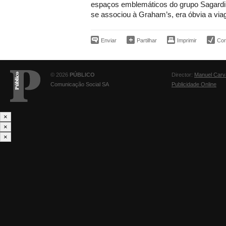
espaços emblemáticos do grupo Sagardi.
se associou à Graham’s, era óbvia a vi
Enviar
Partilhar
Imprimir
Corr
© 2026
PÚBLICO
Director:
Manuel Carv
Comunicação Social SA
Publicidade Online
×
×
×