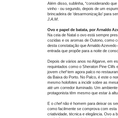
Além disso, sublinha, “considerando que
vinho - ou segundo, depois de um espum
brincadeira de ‘desarmonização’ para ser
J.A.M
.
Ovo e papel de batata, por Arnaldo A
Na ceia de Natal o ovo está sempre pres
cozidas e os aromas de Outono, como cog
desta constatação que Arnaldo Azevedo 
entrada que propõe para a noite de cons
Depois de vários anos no Algarve, em es
requintados como o Sheraton Pine Clifs 
jovem
chef
tem agora palco no restaurant
da Baixa do Porto. No Palco, é este o no
mesmo holofotes a incidir sobre as mesa
até um corredor iluminado. Um ambiente
protagonista têm mesmo que estar à altu
E o
chef
não é homem para deixar os seu
como facilmente se comprova com esta 
criatividade, técnica e elegância. Ovo a