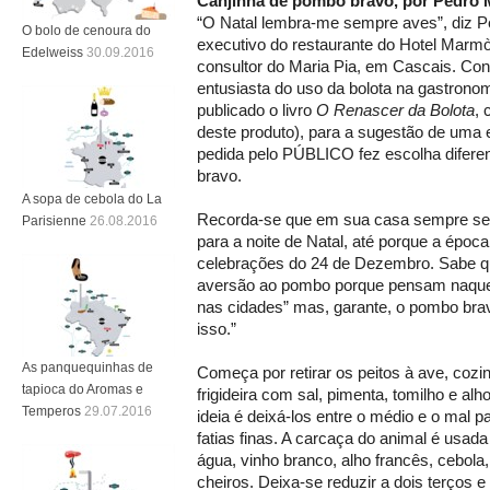
Canjinha de pombo bravo, por Pedro
“O Natal lembra-me sempre aves”, diz 
O bolo de cenoura do
executivo do restaurante do Hotel Marmò
Edelweiss
30.09.2016
consultor do Maria Pia, em Cascais. Co
entusiasta do uso da bolota na gastronom
publicado o livro
O Renascer da Bolota
, 
deste produto), para a sugestão de uma e
pedida pelo PÚBLICO fez escolha difere
bravo.
A sopa de cebola do La
Recorda-se que em sua casa sempre se
Parisienne
26.08.2016
para a noite de Natal, até porque a époc
celebrações do 24 de Dezembro. Sabe qu
aversão ao pombo porque pensam naqu
nas cidades” mas, garante, o pombo bra
isso.”
As panquequinhas de
Começa por retirar os peitos à ave, coz
tapioca do Aromas e
frigideira com sal, pimenta, tomilho e alh
Temperos
29.07.2016
ideia é deixá-los entre o médio e o mal 
fatias finas. A carcaça do animal é usada
água, vinho branco, alho francês, cebola
cheiros. Deixa-se reduzir a dois terços e