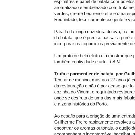
espinafres e papel de batata com boletos
aromatizado e embelezado com trufa neg
verdes, creme beurrenoizette e uma es
Requintado, tecnicamente exigente e vi
Para lá da longa cozedura do ovo, há t
da batata, que é preciso passar a puré e 
incorporar os cogumelos previamente des
Um prato de belo efeito e a mostrar que p
também criatividade e arte.
J.A.M.
Trufa e parmentier de batata, por Guil
Tem ar de menino, mas aos 27 anos já c
da restauração e não é por acaso que foi
cozinha do Vinum, o requintado restaur
onde se desfruta de uma das mais fabulo
e a zona histórica do Porto.
Ao desafio para a criação de uma entrada
Guilherme Freire rapidamente revolveu a
encontrar os aromas outonais, o queijo d
acompanham o incontornável bacalhau 