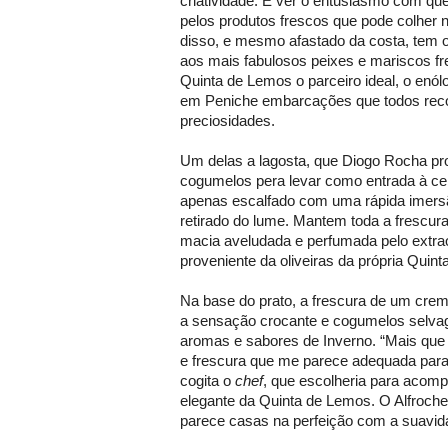
criatividade. É ver o entusiasmo com que
pelos produtos frescos que pode colher n
disso, e mesmo afastado da costa, tem o 
aos mais fabulosos peixes e mariscos f
Quinta de Lemos o parceiro ideal, o en
em Peniche embarcações que todos rec
preciosidades.
Um delas a lagosta, que Diogo Rocha pro
cogumelos pera levar como entrada à cei
apenas escalfado com uma rápida imersã
retirado do lume. Mantem toda a frescur
macia aveludada e perfumada pelo extrao
proveniente da oliveiras da própria Quin
Na base do prato, a frescura de um creme 
a sensação crocante e cogumelos selvag
aromas e sabores de Inverno. “Mais que 
e frescura que me parece adequada para i
cogita o
chef
, que escolheria para acomp
elegante da Quinta de Lemos. O Alfroche
parece casas na perfeição com a suavida