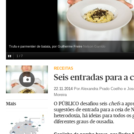
Trufa e parmentier de batata, por Guilherme Freire
Nelson Garrido
1 / 7
RECEITAS
Seis entradas para a c
22.11.2014
Por Alexandra Prado Coelho e Jos
Moreira
O PÚBLICO desafiou seis
chefs
a apre
Mais
sugestões de entrada para a ceia de Na
heterodoxia, há ideias para todos os
diferentes graus de ousadia.