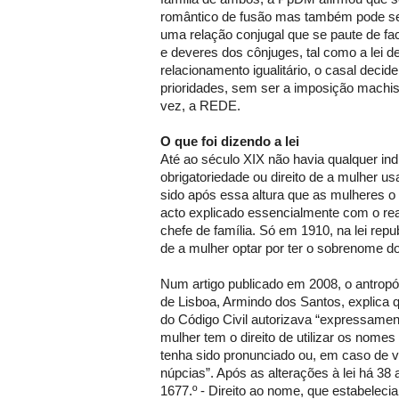
romântico de fusão mas também pode s
uma relação conjugal que se paute de fact
e deveres dos cônjuges, tal como a lei 
relacionamento igualitário, o casal deci
prioridades, sem ser a imposição machis
vez, a REDE.
O que foi dizendo a lei
Até ao século XIX não havia qualquer in
obrigatoriedade ou direito de a mulher us
sido após essa altura que as mulheres 
acto explicado essencialmente com o r
chefe de família. Só em 1910, na lei repu
de a mulher optar por ter o sobrenome d
Num artigo publicado em 2008, o antrop
de Lisboa, Armindo dos Santos, explica q
do Código Civil autorizava “expressament
mulher tem o direito de utilizar os nomes
tenha sido pronunciado ou, em caso de 
núpcias”. Após as alterações à lei há 38 a
1677.º - Direito ao nome, que estabele