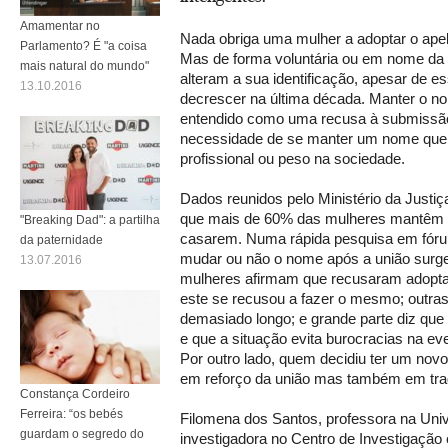
Amamentar no
Nada obriga uma mulher a adoptar o ape
Parlamento? É "a coisa
Mas de forma voluntária ou em nome da 
mais natural do mundo"
alteram a sua identificação, apesar de es
13.10.2016
decrescer na última década. Manter o no
entendido como uma recusa à submissã
necessidade de se manter um nome que s
profissional ou peso na sociedade.
Dados reunidos pelo Ministério da Justiç
que mais de 60% das mulheres mantêm o
"Breaking Dad": a partilha
casarem. Numa rápida pesquisa em fórun
da paternidade
mudar ou não o nome após a união surg
13.07.2016
mulheres afirmam que recusaram adoptar
este se recusou a fazer o mesmo; outras
demasiado longo; e grande parte diz que
e que a situação evita burocracias na ev
Por outro lado, quem decidiu ter um nov
em reforço da união mas também em tra
Constança Cordeiro
Ferreira: “os bebés
Filomena dos Santos, professora na Unive
guardam o segredo do
investigadora no Centro de Investigação