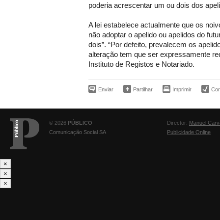
poderia acrescentar um ou dois dos apel
A lei estabelece actualmente que os noi
não adoptar o apelido ou apelidos do fu
dois”. “Por defeito, prevalecem os apeli
alteração tem que ser expressamente requ
Instituto de Registos e Notariado.
Enviar
Partilhar
Imprimir
Corr
© 2026
PÚBLICO
Director:
Manuel Carv
Comunicação Social SA
Publicidade Online
×
×
×