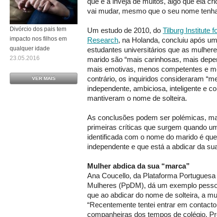
que é a inveja de muitos, algo que ela c
vai mudar, mesmo que o seu nome tenh
Divórcio dos pais tem
Um estudo de 2010, do
Tilburg Institute
impacto nos filhos em
Research
, na Holanda, concluiu após um 
qualquer idade
estudantes universitários que as mulhe
23.05.2016
marido são “mais carinhosas, mais depen
mais emotivas, menos competentes e me
contrário, os inquiridos consideraram “
VER MAIS
independente, ambiciosa, inteligente e c
mantiveram o nome de solteira.
As conclusões podem ser polémicas, ma
primeiras críticas que surgem quando u
identificada com o nome do marido é qu
independente e que está a abdicar da sua
Mulher abdica da sua “marca”
Ana Coucello, da Plataforma Portuguesa 
Mulheres (PpDM), dá um exemplo pessoal
que ao abdicar do nome de solteira, a mu
“Recentemente tentei entrar em contact
companheiras dos tempos de colégio. Pr