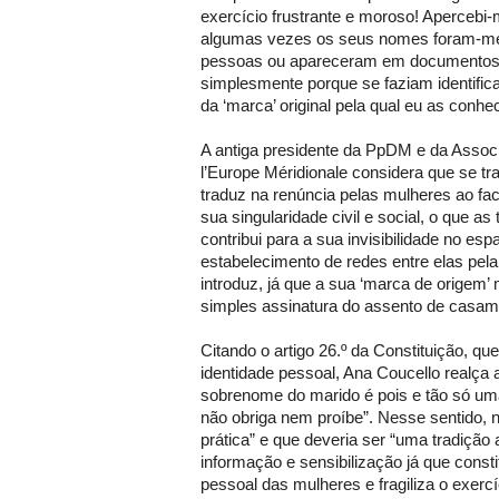
exercício frustrante e moroso! Apercebi
algumas vezes os seus nomes foram-me r
pessoas ou apareceram em documentos q
simplesmente porque se faziam identifica
da ‘marca’ original pela qual eu as conhec
A antiga presidente da PpDM e da Asso
l’Europe Méridionale considera que se tr
traduz na renúncia pelas mulheres ao facto
sua singularidade civil e social, o que as 
contribui para a sua invisibilidade no espa
estabelecimento de redes entre elas pel
introduz, já que a sua ‘marca de origem’
simples assinatura do assento de casam
Citando o artigo 26.º da Constituição, que
identidade pessoal, Ana Coucello realça
sobrenome do marido é pois e tão só uma
não obriga nem proíbe”. Nesse sentido, 
prática” e que deveria ser “uma tradição 
informação e sensibilização já que consti
pessoal das mulheres e fragiliza o exercí