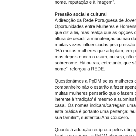
nome, reputação e à imagem”.
Pressão social e cultural
A direcção da Rede Portuguesa de Joven
Oportunidades entre Mulheres e Homen
que diz a lei, mas realça que as opçõe
altura de decidir a manutenção ou não 
muitas vezes influenciadas pela pressão d
“Há muitas mulheres que adoptam, em p
mas depois nunca o usam, ou seja, não 
sobrenome. Há outras, entretanto, que s
nome”, reforçou a REDE.
Questionámos a PpDM se as mulheres q
companheiro não o estarão a fazer apena
muitas mulheres pensarão que o fazem 
inerente à ‘tradição’ é mesmo a submiss
casal. Os nomes indicam/carregam uma 
esta prática é portanto uma pertença: ‘
sua família’”, sustentou Ana Coucello.
Quanto à adopção recíproca pelos cônj
família de ambos, a PpDM afirmou que s