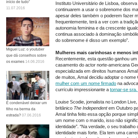
início de tudo”
Instituto Universitário de Lisboa, observ
11.07.2016
continuarem a usar o sobrenome dos ma
apesar deles também o poderem fazer m
frequentemente, terá a ver com a tradiçã
autonomia feminina e da crescente igua
continua associado à dominação simbóli
do sobrenome é disso um exemplo”.
Miguel Luz: o youtuber
Mulheres mais carinhosas e menos int
que dá conselhos sobre
Recentemente, esta questão ganhou um 
os exames
14.06.2016
casamento do actor norte-americana Ge
especializada em direitos humanos Amal
de muitos, Amal decidiu adoptar o nome
mulher com um nome firmado
na advocac
currículo impressionante a
tornar-se sra
Louise Scodie, jornalista no London Live,
É condenável deixar um
britânico
The Independent
em Outubro pa
filho na berma da
Amal tinha feito essa opção porque simp
estrada?
07.06.2016
um nome com o marido, isso não significa
identidade”. “Na verdade, o seu trabalho 
identidade mais forte. Ela tem uma carreir