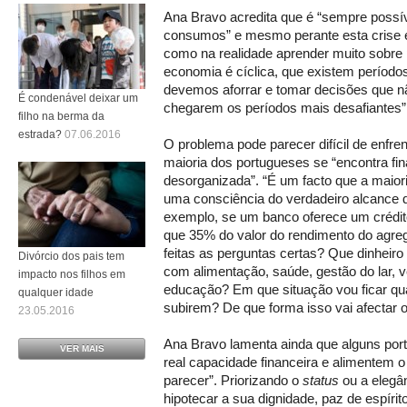
Ana Bravo acredita que é “sempre possí
consumos” e mesmo perante esta crise é
como na realidade aprender muito sobre 
economia é cíclica, que existem períod
devemos aforrar e tomar decisões que 
É condenável deixar um
chegarem os períodos mais desafiantes”
filho na berma da
estrada?
07.06.2016
O problema pode parecer difícil de enfre
maioria dos portugueses se “encontra fi
desorganizada”. “É um facto que a maior
uma consciência do verdadeiro alcance 
exemplo, se um banco oferece um crédit
que 35% do valor do rendimento do agreg
feitas as perguntas certas? Que dinheir
Divórcio dos pais tem
com alimentação, saúde, gestão do lar, v
impacto nos filhos em
educação? Em que situação vou ficar qu
qualquer idade
subirem? De que forma isso vai afectar o
23.05.2016
Ana Bravo lamenta ainda que alguns por
VER MAIS
real capacidade financeira e alimentem o 
parecer”. Priorizando o
status
ou a elegâ
hipotecar a sua dignidade, paz de espíri