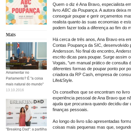
Quem o diz é Ana Bravo, especialista e
livro
ABC da Poupança
. A autora deixa 
conseguir poupar e gerir orçamentos ma
realista quanto às suas economias e est
podem fazer toda a diferença ao fim do 
Mais
Há cerca de três anos, Ana Bravo era en
Contas Poupança da SIC, desenvolvido pe
Andersson. No final do encontro, Anderss
escrito dicas para poupar. Surge assim 
Vogais, “um manual prático de consulta 
diferentes formas de poupar ponto por p
Amamentar no
criadora da RP Cash, empresa de consulto
Parlamento? É "a coisa
Life&Style.
mais natural do mundo"
13.10.2016
Os conselhos que se encontram no livro 
experiência pessoal de Ana Bravo que n
ajuda que procurava quando decidiu dar 
finanças pessoais.
Ao longo do livro são apresentadas for
coisas mais pequenas mas que, segundo 
"Breaking Dad": a partilha