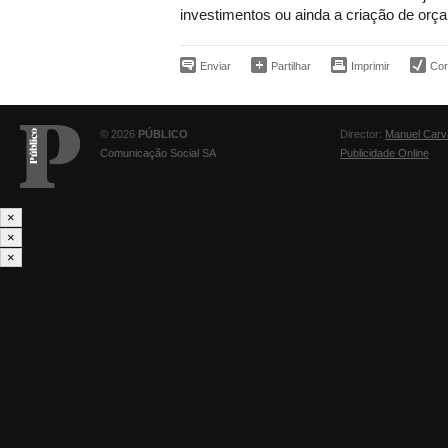
investimentos ou ainda a criação de orç
Enviar
Partilhar
Imprimir
Corr
© 2026
PÚBLICO
Director:
Manuel Carv
Comunicação Social SA
Publicidade Online
×
×
×