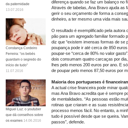
diferença quando se faz um balanço no f
da paternidade
Através de tabelas, Ana Bravo ajuda as f
13.07.2016
gerir o seu orçamento de forma a conseg
dinheiro, a ter mesmo uma vida mais sa
O resultado é exemplificado pela autora
pão para um agregado familiar formado 
diz que “existem imensas formas de se 
poupança pode ir até cerca de 850 euros
Constança Cordeiro
poupar-se “cerca de 80% no valor gasto
Ferreira: “os bebés
dois consumam quatro carcaças por dia,
guardam o segredo do
lhes pelo menos 200 euros por ano. E s
início de tudo”
de poupar pelo menos 87,50 euros por m
11.07.2016
Maioria dos portugueses é financeira
A actual crise financeira pode minar qua
mas Ana Bravo acredita que é sempre p
de mentalidades. “As pessoas estão muit
rotinas que criaram e as suas resistênc
Miguel Luz: o youtuber
processo menos fácil. No entanto, a min
que dá conselhos sobre
tudo é possível desde que se queira. V
os exames
14.06.2016
passos”, defende.