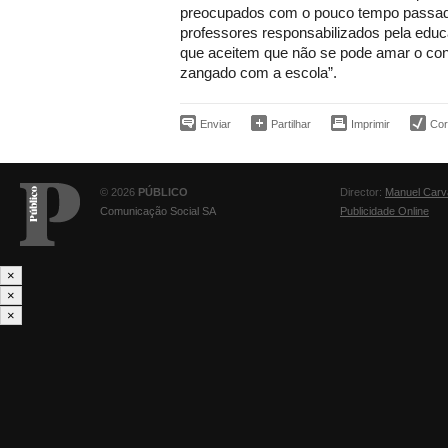
preocupados com o pouco tempo passado
professores responsabilizados pela edu
que aceitem que não se pode amar o co
zangado com a escola”.
Enviar
Partilhar
Imprimir
Corr
© 2026
PÚBLICO
Director:
Manuel Carv
Comunicação Social SA
Publicidade Online
×
×
×