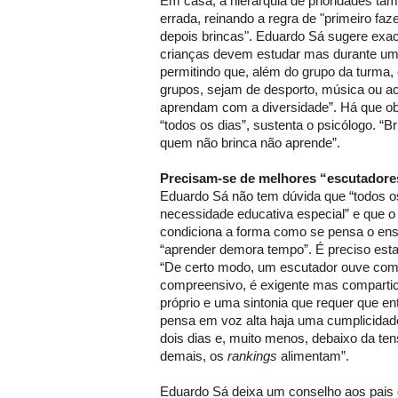
Em casa, a hierarquia de prioridades ta
errada, reinando a regra de "primeiro faz
depois brincas". Eduardo Sá sugere exac
crianças devem estudar mas durante um 
permitindo que, além do grupo da turma,
grupos, sejam de desporto, música ou ac
aprendam com a diversidade”. Há que obr
“todos os dias”, sustenta o psicólogo. “B
quem não brinca não aprende”.
Precisam-se de melhores “escutadore
Eduardo Sá não tem dúvida que “todos 
necessidade educativa especial” e que o
condiciona a forma como se pensa o en
“aprender demora tempo”. É preciso estar
“De certo modo, um escutador ouve com 
compreensivo, é exigente mas compartic
próprio e uma sintonia que requer que e
pensa em voz alta haja uma cumplicidad
dois dias e, muito menos, debaixo da ten
demais, os
rankings
alimentam”.
Eduardo Sá deixa um conselho aos pais 