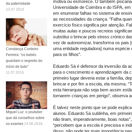
motiva ou esmorece. O também psicanali
da paternidade
Universidade de Coimbra e do ISPA, em L
13.07.2016
em enumerar falhas no sistema de ensin
as necessidades da criança. “Falha qu
exercício físico significa pior atenção. 
muitas aulas e poucos recreios significa
substitui o brincar pelo stress crónico d
vez de autonomizar, transforma os pais
uma entidade reguladora] numa espécie 
Constança Cordeiro
para os filhos”.
Ferreira: “os bebés
guardam o segredo do
Eduardo Sá é defensor da inversão da act
início de tudo”
para o crescimento e aprendizagem da c
11.07.2016
primeiro lugar deveria estar a família, de
brincar e por fim a escola, ela mesma. 
esta hierarquia não seja bem assim est
tornarem crianças em perigo”, observa ao
É talvez neste ponto que se pode explic
Miguel Luz: o youtuber
alunos. Eduardo Sá sublinha, em primeiro
que dá conselhos sobre
não tiram, imperativamente, boas notas”
os exames
14.06.2016
“percebem que a escola é preciosa e in
disso, não pode ter mais importância pa