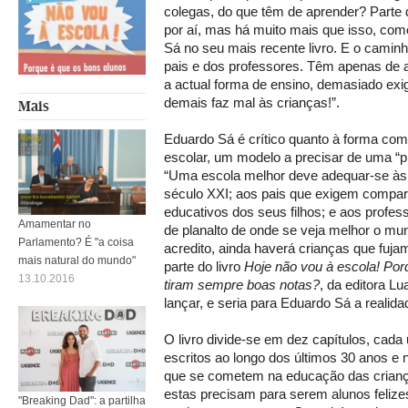
colegas, do que têm de aprender? Parte
por aí, mas há muito mais que isso, com
Sá no seu mais recente livro. E o camin
pais e dos professores. Têm apenas de a
a actual forma de ensino, demasiado exig
demais faz mal às crianças!”.
Mais
Eduardo Sá é crítico quanto à forma com
escolar, um modelo a precisar de uma “p
“Uma escola melhor deve adequar-se às 
século XXI; aos pais que exigem compart
educativos dos seus filhos; e aos profes
Amamentar no
de planalto de onde se veja melhor o mun
Parlamento? É "a coisa
acredito, ainda haverá crianças que fujam
mais natural do mundo"
parte do livro
Hoje não vou à escola! Por
13.10.2016
tiram sempre boas notas?
, da editora L
lançar, e seria para Eduardo Sá a realidad
O livro divide-se em dez capítulos, cad
escritos ao longo dos últimos 30 anos e 
que se cometem na educação das cria
estas precisam para serem alunos felizes
"Breaking Dad": a partilha