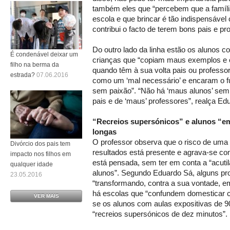
também eles que “percebem que a famíli
escola e que brincar é tão indispensável
contribui o facto de terem bons pais e pr
Do outro lado da linha estão os alunos c
É condenável deixar um
crianças que “copiam maus exemplos e 
filho na berma da
quando têm à sua volta pais ou professo
estrada?
07.06.2016
como um ‘mal necessário’ e encaram o f
sem paixão”. “Não há ‘maus alunos’ sem
pais e de ‘maus’ professores”, realça Ed
“Recreios supersónicos” e alunos “e
longas
O professor observa que o risco de uma 
Divórcio dos pais tem
resultados está presente e agrava-se c
impacto nos filhos em
está pensada, sem ter em conta a “acutil
qualquer idade
alunos”. Segundo Eduardo Sá, alguns pr
23.05.2016
“transformando, contra a sua vontade, e
há escolas que “confundem domesticar 
VER MAIS
se os alunos com aulas expositivas de 9
“recreios supersónicos de dez minutos”.