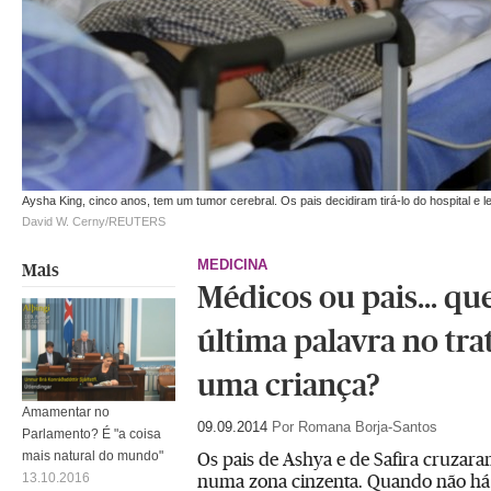
Aysha King, cinco anos, tem um tumor cerebral. Os pais decidiram tirá-lo do hospital e l
David W. Cerny/REUTERS
MEDICINA
Mais
Médicos ou pais… qu
última palavra no tr
uma criança?
Amamentar no
09.09.2014
Por Romana Borja-Santos
Parlamento? É "a coisa
Os pais de Ashya e de Safira cruzar
mais natural do mundo"
numa zona cinzenta. Quando não há
13.10.2016