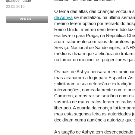
qualquer idade
23.05.2016
O tema das altas das crianças voltou a 
de Ashya
se mediatizou na última semana
VER MAIS
menino terem optado por retirá-lo do hos
Reino Unido, mesmo sem terem tido luz-
era levá-lo para Praga, na República Ch
a um tratamento com raios de protões qu
Serviço Nacional de Saúde inglês, o NHS
médicos diziam que a eficácia do trata
no tumor do menino, os progenitores gara
Os pais de Ashya pensaram encaminhar-
mas acabaram a fugir para Espanha. As 
solicitaram a sua detenção e extradição.
intervenções, nomeadamente com o prime
Cameron, a mostrar-se solidário com os
suspeita de maus tratos foram retiradas 
libertado. A guarda da criança foi tempor
mas esta segunda-feira as autoridades j
decidiram numa audiência autorizar que
A situação de Ashya tem desencadeado