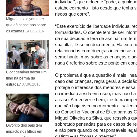
individual”, que o doente “pode, a qualq
estabelecimento”, isto desde que tenha s
riscos que corre”.
Miguel Luz: o youtuber
que dá conselhos sobre
“Este exercício de liberdade individual r
os exames
14.06.2016
formalidades. O doente tem de ser infor
da sua decisão e terá de assinar um ter
sua alta”, lê-se no documento. Há exce
relacionadas com doenças infecciosas e
semelhante, mas sobre as crianças e ad
nada é referido sobre este ponto em conc
É condenável deixar um
O problema é que a questão é mais linea
filho na berma da
caso das crianças, regra geral, a decisã
estrada?
07.06.2016
protege o interesse dos menores e essa a
no imediato a vida em risco, mas não há 
a caso. A meu ver e bem, costuma imper
que não haja risco no momento”, salien
do Conselho Nacional de Ética para as 
Miguel Oliveira da Silva, que ressalva qu
sobretudo pensadas para os casos de re
Divórcio dos pais tem
e não para quando os responsáveis lega
impacto nos filhos em
distinto – as “zonas cinzentas”.