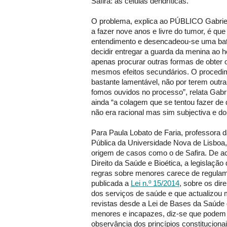
Safira: as células dendríticas.
O problema, explica ao PÚBLICO Gabriel 
a fazer nove anos e livre do tumor, é que
entendimento e desencadeou-se uma batal
decidir entregar a guarda da menina ao h
apenas procurar outras formas de obte
mesmos efeitos secundários. O procedime
bastante lamentável, não por terem out
fomos ouvidos no processo”, relata Gabr
ainda “a colagem que se tentou fazer d
não era racional mas sim subjectiva e do f
Para Paula Lobato de Faria, professora 
Pública da Universidade Nova de Lisboa,
origem de casos como o de Safira. De a
Direito da Saúde e Bioética, a legislação
regras sobre menores carece de regulam
publicada a
Lei n.º 15/2014
, sobre os dir
dos serviços de saúde e que actualizou
revistas desde a Lei de Bases da Saúde d
menores e incapazes, diz-se que podem 
observância dos princípios constitucion