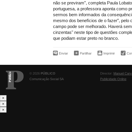
não se previram”, completa Paula Lobato 
portuguesa, a professora aponta como pr
sermos bem informados da consequência
mesmo dos benefícios de o fazer”, pelo 
campo pode ser melhorado. Haverá sem
cinzentas" neste tipo de questões comp
que podiam estar preto no branco.
Enviar
Partilhar
Imprimir
Corr
© 2026
PÚBLICO
Director:
Manuel Carv
Comunicação Social SA
Publicidade Online
×
×
×