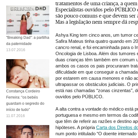
tratamentos de uma criança, a quem 
Especialistas ouvidos pelo PÚBLICO
são pouco comuns e que devem ser an
Mas a legislação nem sempre dá resp
Ashya King tem cinco anos, um tumor cer
"Breaking Dad": a partilha
Safira Mateus tinha quatro quando em 20
da paternidade
cancro renal, e foi encaminhada para o I
13.07.2016
Oncologia de Lisboa. Além dos tumores e
duas crianças têm também em comum u
ambos os casos os pais procuraram trata
dificuldade em que conseguir a chamada 
por estarem em causa menores e não ad
ultrapassar os obstáculos judiciais. O pr
está nas chamadas “zonas cinzentas”, d
Constança Cordeiro
ouvidos pelo PÚBLICO.
Ferreira: “os bebés
guardam o segredo do
A alta contra a vontade do médico está pr
início de tudo”
portuguesa e mesmo em termos da codifi
11.07.2016
que têm de referir as razões e destino a
hipóteses. A própria
Carta dos Direitos d
num ponto intitulado “O doente internado 