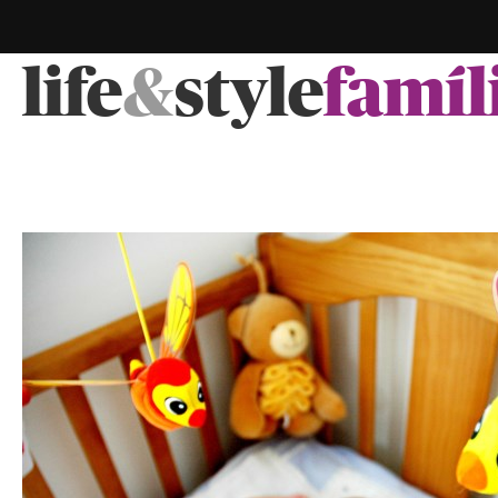
life
&
style
famíl