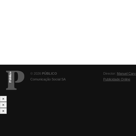
© 2026
PÚBLICO
Director:
Manuel Carv
Comunicação Social SA
Publicidade Online
×
×
×