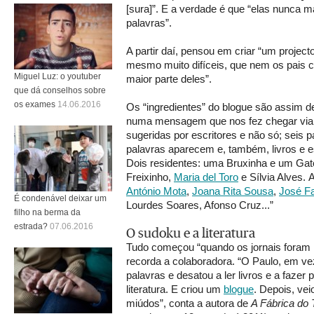
[sura]”. E a verdade é que “elas nunca
palavras”.
A partir daí, pensou em criar “um projec
mesmo muito difíceis, que nem os pais
Miguel Luz: o youtuber
maior parte deles”.
que dá conselhos sobre
os exames
14.06.2016
Os “ingredientes” do blogue são assim de
numa mensagem que nos fez chegar vi
sugeridas por escritores e não só; seis
palavras aparecem e, também, livros e e
Dois residentes: uma Bruxinha e um Gato
Freixinho,
Maria del Toro
e Sílvia Alves. 
António Mota
,
Joana Rita Sousa
,
José F
É condenável deixar um
Lourdes Soares, Afonso Cruz...”
filho na berma da
estrada?
07.06.2016
O sudoku e a literatura
Tudo começou “quando os jornais foram 
recorda a colaboradora. “O Paulo, em vez
palavras e desatou a ler livros e a faze
literatura. E criou um
blogue
. Depois, vei
miúdos”, conta a autora de
A Fábrica do