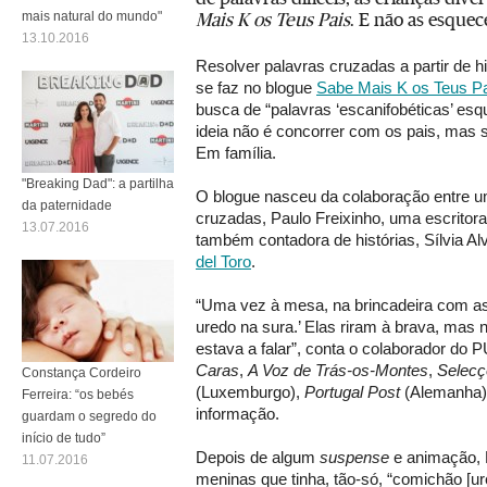
Mais K os Teus Pais
. E não as esque
mais natural do mundo"
13.10.2016
Resolver palavras cruzadas a partir de hi
se faz no blogue
Sabe Mais K os Teus P
busca de “palavras ‘escanifobéticas’ esq
ideia não é concorrer com os pais, mas s
Em família.
"Breaking Dad": a partilha
O blogue nasceu da colaboração entre u
da paternidade
cruzadas, Paulo Freixinho, uma escritora
13.07.2016
também contadora de histórias, Sílvia Al
del Toro
.
“Uma vez à mesa, na brincadeira com as 
uredo na sura.’ Elas riram à brava, mas
estava a falar”, conta o colaborador do
Caras
,
A Voz de Trás-os-Montes
,
Selecç
Constança Cordeiro
(Luxemburgo),
Portugal Post
(Alemanha),
Ferreira: “os bebés
informação.
guardam o segredo do
início de tudo”
Depois de algum
suspense
e animação, P
11.07.2016
meninas que tinha, tão-só, “comichão [ur