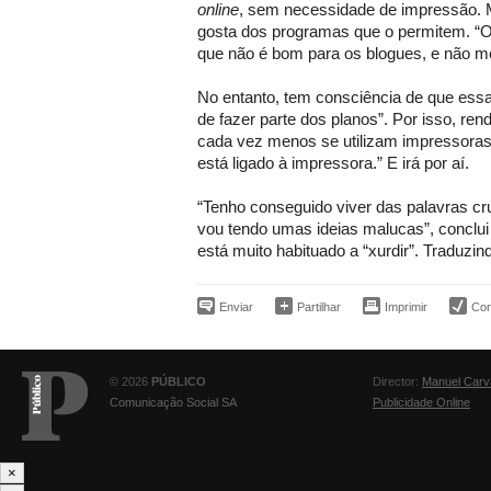
online
, sem necessidade de impressão. 
gosta dos programas que o permitem. “Ob
que não é bom para os blogues, e não me
No entanto, tem consciência de que essa
de fazer parte dos planos”. Por isso, re
cada vez menos se utilizam impressoras
está ligado à impressora.” E irá por aí.
“Tenho conseguido viver das palavras cru
vou tendo umas ideias malucas”, conclui
está muito habituado a “xurdir”. Traduzind
Enviar
Partilhar
Imprimir
Corr
© 2026
PÚBLICO
Director:
Manuel Carv
Comunicação Social SA
Publicidade Online
×