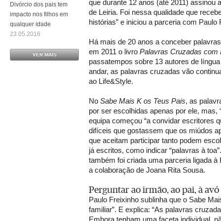
que durante 12 anos (até 2011) assinou a
Divórcio dos pais tem
de Leiria. Foi nessa qualidade que receb
impacto nos filhos em
histórias” e iniciou a parceria com Paulo 
qualquer idade
23.05.2016
Há mais de 20 anos a conceber palavras 
em 2011 o livro
Palavras Cruzadas com L
VER MAIS
passatempos sobre 13 autores de língua
andar, as palavras cruzadas vão continuar 
ao Life&Style.
No
Sabe Mais K os Teus Pais
, as pala
por ser escolhidas apenas por ele, mas,
equipa começou “a convidar escritores 
difíceis que gostassem que os miúdos a
que aceitam participar tanto podem escol
já escritos, como indicar “palavras à toa
também foi criada uma parceria ligada à 
a colaboração de Joana Rita Sousa.
Perguntar ao irmão, ao pai, à avó
Paulo Freixinho sublinha que o Sabe M
familiar”. E explica: “As palavras cruza
Embora tenham uma faceta individual, n