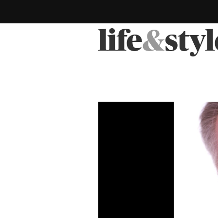
life
&
styl