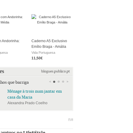
 Andorinha:
Caderno A5 Exclusivo
Emílio Braga - Amália
guesa
Vida Portuguesa
11,50€
es
blogues.publico.pt
lhos que barriga
Ménage à trois num jantar em
Ménage à trois num jan
casa da Maria
casa da Maria
Alexandra Prado Coelho
Alexandra Prado Coelho
PUB
 amigos no Life&Style