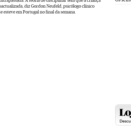
ultrapassada. A teoria de disciplinar sem que a criança
sactualizada, diz Gordon Neufeld, psicólogo clínico
e esteve em Portugal no final da semana.