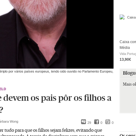
Caixa com
Média
Vida Portu
13,90€
ériplo por vários países europeus, tendo sido ouvido no Parlamento Europeu,
Blogu
Mais o
ELD
 devem os pais pôr os filhos a
?
árbara Wong
29
0
0
zer tudo para que os filhos sejam felizes, evitando que
Os seus