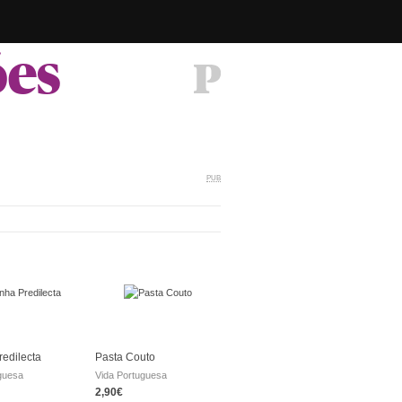
ões
PUB
redilecta
Pasta Couto
guesa
Vida Portuguesa
2,90€