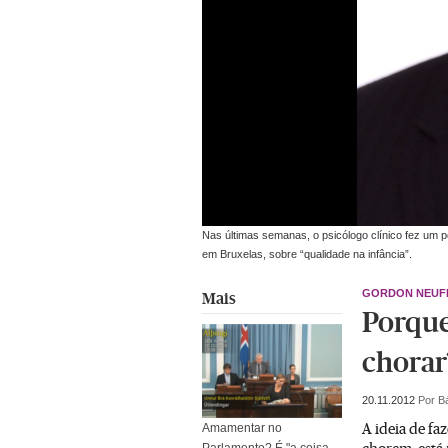
Nas últimas semanas, o psicólogo clínico fez um p
em Bruxelas, sobre “qualidade na infância”.
GORDON NEUF
Mais
Porque
chorar
20.11.2012
Por B
A ideia de fa
Amamentar no
Parlamento? É "a coisa