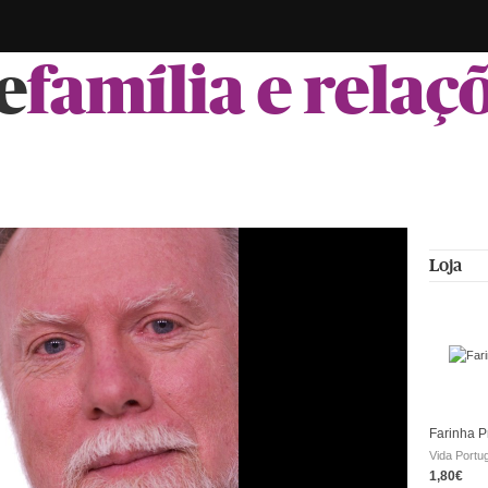
e
família e relaç
Loja
Farinha P
Vida Portu
1,80€