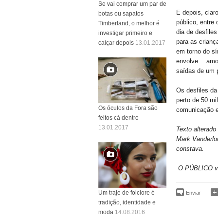
Se vai comprar um par de
E depois, clar
botas ou sapatos
público, entre
Timberland, o melhor é
dia de desfile
investigar primeiro e
para as crianç
calçar depois
13.01.2017
em torno do s
envolve… amor
saídas de um p
Os desfiles d
perto de 50 mi
Os óculos da Fora são
comunicação e 
feitos cá dentro
13.01.2017
Texto alterado
Mark Vanderlo
constava.
O PÚBLICO vi
Um traje de folclore é
Enviar
tradição, identidade e
moda
14.08.2016