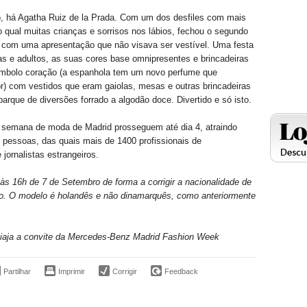
o, há Agatha Ruiz de la Prada. Com um dos desfiles com mais
 o qual muitas crianças e sorrisos nos lábios, fechou o segundo
s com uma apresentação que não visava ser vestível. Uma festa
as e adultos, as suas cores base omnipresentes e brincadeiras
ímbolo coração (a espanhola tem um novo perfume que
) com vestidos que eram gaiolas, mesas e outras brincadeiras
arque de diversões forrado a algodão doce. Divertido e só isto.
a semana de moda de Madrid prosseguem até dia 4, atraindo
l pessoas, das quais mais de 1400 profissionais de
jornalistas estrangeiros.
 às 16h de 7 de Setembro de forma a corrigir a nacionalidade de
o. O modelo é holandês e não dinamarquês, como anteriormente
aja a convite da Mercedes-Benz Madrid Fashion Week
Partilhar
Imprimir
Corrigir
Feedback