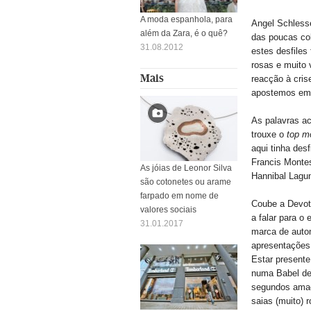
A moda espanhola, para
Angel Schless
além da Zara, é o quê?
das poucas co
31.08.2012
estes desfile
rosas e muito 
Mais
reacção à cris
apostemos em
As palavras ac
trouxe o
top m
aqui tinha des
Francis Monte
As jóias de Leonor Silva
Hannibal Lagun
são cotonetes ou arame
farpado em nome de
Coube a Devot
valores sociais
a falar para o 
31.01.2017
marca de auto
apresentações 
Estar presente
numa Babel de 
segundos amaci
saias (muito) 