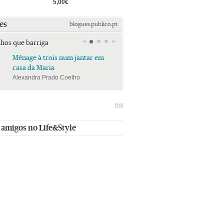
5,00€
es
blogues.publico.pt
lhos que barriga
Ménage à trois num jantar em
Ménage à trois num jan
casa da Maria
casa da Maria
Alexandra Prado Coelho
Alexandra Prado Coelho
PUB
 amigos no Life&Style