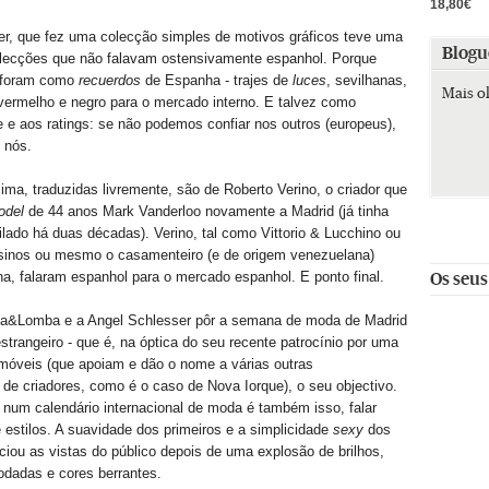
18,80€
er, que fez uma colecção simples de motivos gráficos teve uma
Blogu
lecções que não falavam ostensivamente espanhol. Porque
s foram como
recuerdos
de Espanha - trajes de
luces
, sevilhanas,
Mais o
vermelho e negro para o mercado interno. E talvez como
e e aos ratings: se não podemos confiar nos outros (europeus),
 nós.
ima, traduzidas livremente, são de Roberto Verino, o criador que
odel
de 44 anos Mark Vanderloo novamente a Madrid (já tinha
filado há duas décadas). Verino, tal como Vittorio & Lucchino ou
sinos ou mesmo o casamenteiro (e de origem venezuelana)
a, falaram espanhol para o mercado espanhol. E ponto final.
Os seus
a&Lomba e a Angel Schlesser pôr a semana de moda de Madrid
estrangeiro - que é, na óptica do seu recente patrocínio por uma
móveis (que apoiam e dão o nome a várias outras
de criadores, como é o caso de Nova Iorque), o seu objectivo.
 num calendário internacional de moda é também isso, falar
estilos. A suavidade dos primeiros e a simplicidade
sexy
dos
ou as vistas do público depois de uma explosão de brilhos,
rodadas e cores berrantes.