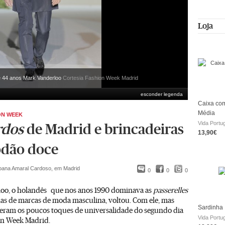
Loja
 44 anos Mark Vanderloo
Cortesia Fashion Week Madrid
esconder legenda
Caixa com
Média
ON WEEK
Vida Portu
rdos
de Madrid e brincadeiras
13,90€
odão doce
oana Amaral Cardoso, em Madrid
0
0
0
oo, o holandês que nos anos 1990 dominava as
passerelles
as de marcas de moda masculina, voltou. Com ele, mas
Sardinha
vieram os poucos toques de universalidade do segundo dia
Vida Portu
on Week Madrid.