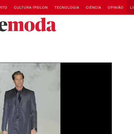
RTO
CULTURA-ÍPSILON
TECNOLOGIA
CIÊNCIA
OPINIÃO
L
e
moda