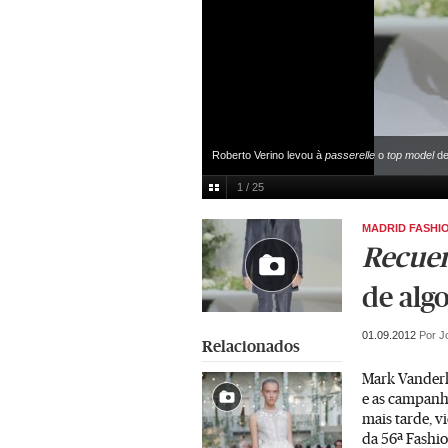
Roberto Verino levou à
passerelle
o
top model
de
1 / 25
MADRID FASHI
Recue
de alg
01.09.2012
Por J
Relacionados
Mark Vanderl
e as campanh
mais tarde, 
da 56ª Fashi