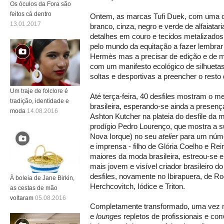
Os óculos da Fora são
feitos cá dentro
Ontem, as marcas Tufi Duek, com uma c
13.01.2017
branco, cinza, negro e verde de alfaiatar
detalhes em couro e tecidos metalizado
pelo mundo da equitação a fazer lembrar
Hermès mas a precisar de edição e de m
com um manifesto ecológico de silhueta
soltas e desportivas a preencher o resto 
Um traje de folclore é
Até terça-feira, 40 desfiles mostram o m
tradição, identidade e
brasileira, esperando-se ainda a presenç
moda
14.08.2016
Ashton Kutcher na plateia do desfile da 
prodígio Pedro Lourenço, que mostra a s
Nova Iorque) no seu
atelier
para um núme
e imprensa - filho de Glória Coelho e Re
maiores da moda brasileira, estreou-se 
mais jovem e visível criador brasileiro
desfiles, novamente no Ibirapuera, de R
À boleia de Jane Birkin,
Herchcovitch, Iódice e Triton.
as cestas de mão
voltaram
05.08.2016
Completamente transformado, uma vez m
e
lounges
repletos de profissionais e con