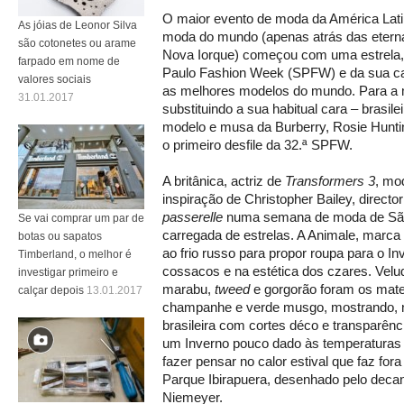
O maior evento de moda da América Lati
As jóias de Leonor Silva
moda do mundo (apenas atrás das eterna
são cotonetes ou arame
Nova Iorque) começou com uma estrela, 
farpado em nome de
Paulo Fashion Week (SPFW) e da sua cap
valores sociais
as melhores modelos do mundo. Para a 
31.01.2017
substituindo a sua habitual cara – brasi
modelo e musa da Burberry, Rosie Huntin
o primeiro desfile da 32.ª SPFW.
A britânica, actriz de
Transformers 3
, mo
inspiração de Christopher Bailey, director
passerelle
numa semana de moda de São 
Se vai comprar um par de
carregada de estrelas. A Animale, marca di
botas ou sapatos
ao frio russo para propor roupa para o I
Timberland, o melhor é
cossacos e na estética dos czares. Vel
investigar primeiro e
marabu,
tweed
e gorgorão foram os mate
calçar depois
13.01.2017
champanhe e verde musgo, mostrando, n
brasileira com cortes déco e transparênc
um Inverno pouco dado às temperaturas 
fazer pensar no calor estival que faz fora
Parque Ibirapuera, desenhado pelo decan
Niemeyer.