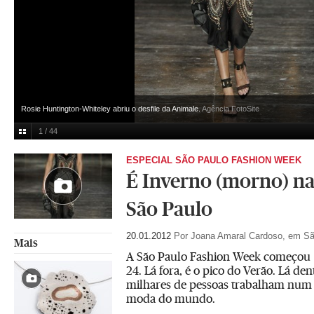
Rosie Huntington-Whiteley abriu o desfile da Animale.
Agência FotoSite
1 / 44
ESPECIAL SÃO PAULO FASHION WEEK
É Inverno (morno) n
São Paulo
20.01.2012
Por Joana Amaral Cardoso, em Sã
Mais
A São Paulo Fashion Week começou 
24. Lá fora, é o pico do Verão. Lá den
milhares de pessoas trabalham num 
moda do mundo.