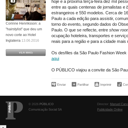
hoje e a próxima terça-feira dez mil pess
entre as quais centenas de jornalistas e
estrangeiros e 550 modelos. Cerca de 
Paulo a cada edição para assistir, comu
Corinne Henriksson: a
torno do evento, segundo dados do Obse
"hairstylist" que deu um
Paulo. O que se reflecte, entre
show roo
novo corte ao Hotel
ocupação hoteleira, transportes e servi
Inglaterra
13.06.2016
reais para a região e para a cidade mais r
Os desfiles da São Paulo Fashion Week 
VER MAIS
aqui
O PÚBLICO viajou a convite da São Pau
Enviar
Partilhar
Imprimir
Corr
© 2026
PÚBLICO
Director:
Manuel Carv
Comunicação Social SA
Publicidade Online
×