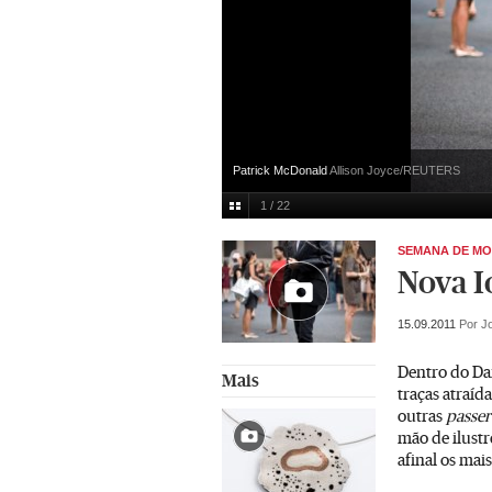
Patrick McDonald
Allison Joyce/REUTERS
1 / 22
SEMANA DE MO
Nova I
15.09.2011
Por J
Dentro do Da
Mais
traças atraíd
outras
passer
mão de ilust
afinal os mai