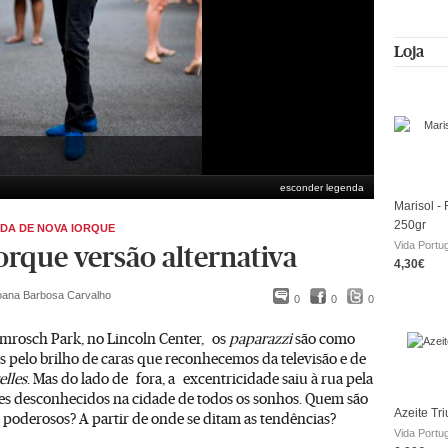
Loja
esconder legenda
Marisol - 
250gr
DA DE NOVA IORQUE
Vida Portu
orque versão alternativa
4,30€
oana Barbosa Carvalho
0
0
0
mrosch Park, no Lincoln Center, os
paparazzi
são como
as pelo brilho de caras que reconhecemos da televisão e de
elles
. Mas do lado de fora, a excentricidade saiu à rua pela
res desconhecidos na cidade de todos os sonhos. Quem são
Azeite Tr
s poderosos? A partir de onde se ditam as tendências?
Vida Portu