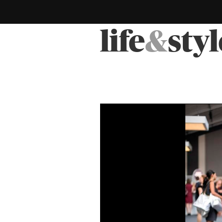
life
&
styl