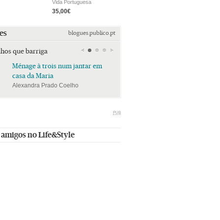
Vida Portuguesa
35,00€
es
blogues.publico.pt
lhos que barriga
Ménage à trois num jantar em
Ménage à trois num jan
casa da Maria
casa da Maria
Alexandra Prado Coelho
Alexandra Prado Coelho
PUB
 amigos no Life&Style