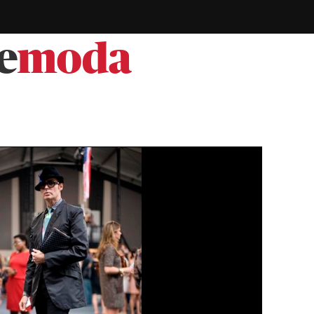
e
moda