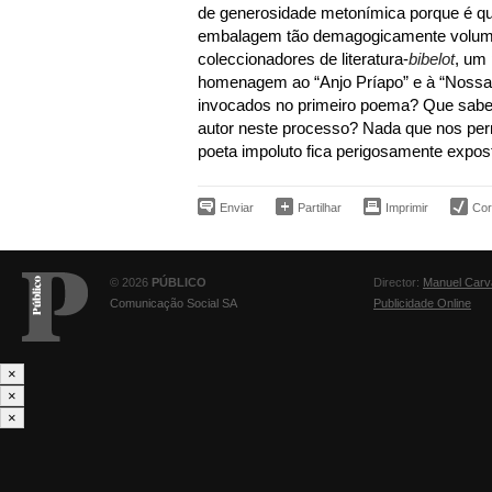
de generosidade metonímica porque é q
embalagem tão demagogicamente volum
coleccionadores de literatura-
bibelot
, um 
homenagem ao “Anjo Príapo” e à “Nossa
invocados no primeiro poema? Que sabe
autor neste processo? Nada que nos perm
poeta impoluto fica perigosamente expos
Enviar
Partilhar
Imprimir
Corr
© 2026
PÚBLICO
Director:
Manuel Carv
Comunicação Social SA
Publicidade Online
×
×
×