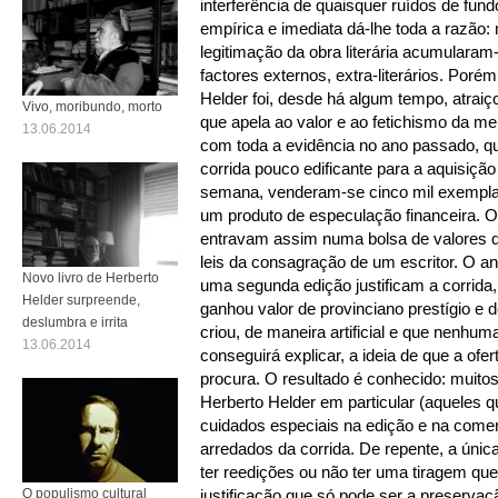
interferência de quaisquer ruídos de fundo
empírica e imediata dá-lhe toda a razão:
legitimação da obra literária acumularam
factores externos, extra-literários. Poré
Helder foi, desde há algum tempo, atraiço
Vivo, moribundo, morto
que apela ao valor e ao fetichismo da mer
13.06.2014
com toda a evidência no ano passado, q
corrida pouco edificante para a aquisiçã
semana, venderam-se cinco mil exempla
um produto de especulação financeira. O
entravam assim numa bolsa de valores 
leis da consagração de um escritor. O a
Novo livro de Herberto
uma segunda edição justificam a corrida
Helder surpreende,
ganhou valor de provinciano prestígio e d
deslumbra e irrita
criou, de maneira artificial e que nenhuma
13.06.2014
conseguirá explicar, a ideia de que a ofe
procura. O resultado é conhecido: muitos 
Herberto Helder em particular (aqueles qu
cuidados especiais na edição e na comerc
arredados da corrida. De repente, a única 
ter reedições ou não ter uma tiragem que
O populismo cultural
justificação que só pode ser a preservaçã