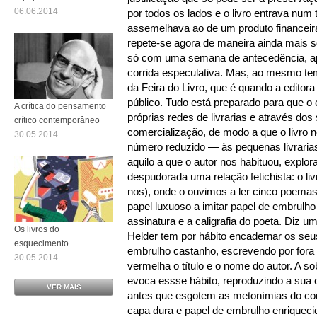
06.06.2014
por todos os lados e o livro entrava num 
assemelhava ao de um produto financeir
repete-se agora de maneira ainda mais so
só com uma semana de antecedência, ap
corrida especulativa. Mas, ao mesmo t
da Feira do Livro, que é quando a editor
público. Tudo está preparado para que o
A crítica do pensamento
próprias redes de livrarias e através dos
crítico contemporâneo
comercialização, de modo a que o livr
30.05.2014
número reduzido — às pequenas livrarias
aquilo a que o autor nos habituou, explo
despudorada uma relação fetichista: o l
nos), onde o ouvimos a ler cinco poema
papel luxuoso a imitar papel de embrulh
assinatura e a caligrafia do poeta. Diz u
Os livros do
Helder tem por hábito encadernar os seu
esquecimento
embrulho castanho, escrevendo por fora 
30.05.2014
vermelha o título e o nome do autor. A s
evoca essse hábito, reproduzindo a sua ca
VER MAIS
antes que esgotem as metonímias do co
capa dura e papel de embrulho enriquecid