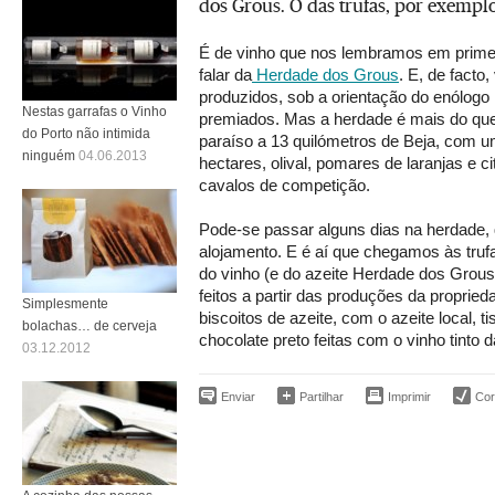
dos Grous. O das trufas, por exemplo
É de vinho que nos lembramos em prime
falar da
Herdade dos Grous
. E, de facto,
produzidos, sob a orientação do enólogo 
Nestas garrafas o Vinho
premiados. Mas a herdade é mais do qu
do Porto não intimida
paraíso a 13 quilómetros de Beja, com 
ninguém
04.06.2013
hectares, olival, pomares de laranjas e ci
cavalos de competição.
Pode-se passar alguns dias na herdade,
alojamento. E é aí que chegamos às truf
do vinho (e do azeite Herdade dos Grous
feitos a partir das produções da proprie
Simplesmente
biscoitos de azeite, com o azeite local, t
bolachas… de cerveja
chocolate preto feitas com o vinho tinto 
03.12.2012
Enviar
Partilhar
Imprimir
Corr