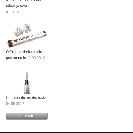
A cozinha das nossas
mães (e avós)
01.10.2012
O Crealto cheira a alta
gastronomia
11.09.2012
Champanhe
on the rocks
04.09.2012
VER MAIS