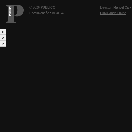
© 2026
PÚBLICO
Director:
Manuel Carv
Comunicação Social SA
Publicidade Online
×
×
×