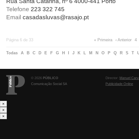
Rua Santa Catarina, nº 6 4000-441 Porto
Telefone
223 322 745
Email
casadasluvas@rasajo.pt
Página 6 de 33
« Primeira
‹ Anterior
4
Todas
A
B
C
D
E
F
G
H
I
J
K
L
M
N
O
P
Q
R
S
T
© 2026
PÚBLICO
Director:
Manuel Carv
Comunicação Social SA
Publicidade Online
×
×
×