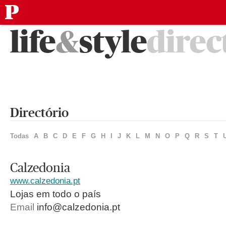
público
Saltar
life
&
style
direc
para
o
conteúdo
Directório
Todas
A
B
C
D
E
F
G
H
I
J
K
L
M
N
O
P
Q
R
S
T
Calzedonia
www.calzedonia.pt
Lojas em todo o país
Email
info@calzedonia.pt