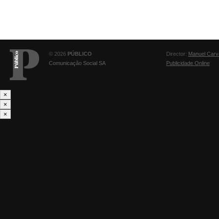
© 2026
PÚBLICO
Director:
Manuel Carv
Comunicação Social SA
Publicidade Online
×
×
×