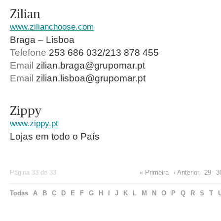
Zilian
www.zilianchoose.com
Braga – Lisboa
Telefone
253 686 032/213 878 455
Email
zilian.braga@grupomar.pt
Email
zilian.lisboa@grupomar.pt
Zippy
www.zippy.pt
Lojas em todo o País
Página 33 de 33
« Primeira
‹ Anterior
29
3
Todas
A
B
C
D
E
F
G
H
I
J
K
L
M
N
O
P
Q
R
S
T