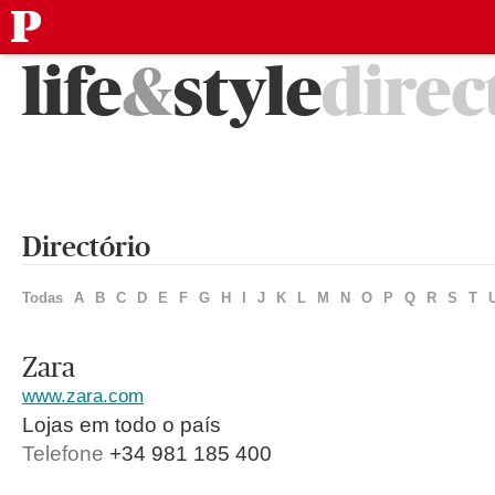
público
Saltar
life
&
style
direc
para
o
conteúdo
Directório
Todas
A
B
C
D
E
F
G
H
I
J
K
L
M
N
O
P
Q
R
S
T
Zara
www.zara.com
Lojas em todo o país
Telefone
+34 981 185 400