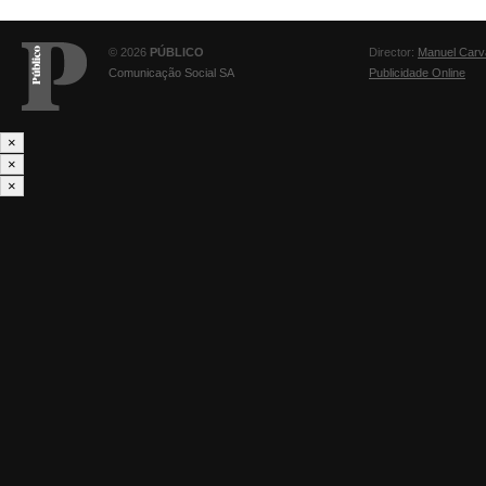
© 2026
PÚBLICO
Director:
Manuel Carv
Comunicação Social SA
Publicidade Online
×
×
×