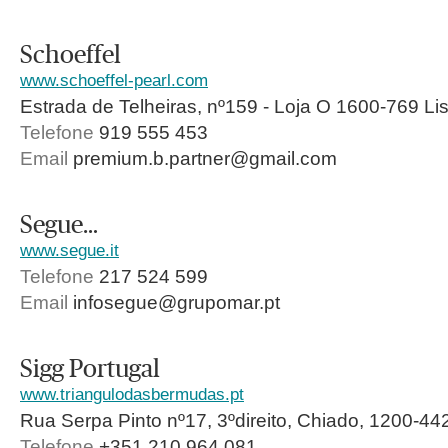
Schoeffel
www.schoeffel-pearl.com
Estrada de Telheiras, nº159 - Loja O 1600-769 Li
Telefone
919 555 453
Email
premium.b.partner@gmail.com
Segue…
www.segue.it
Telefone
217 524 599
Email
infosegue@grupomar.pt
Sigg Portugal
www.triangulodasbermudas.pt
Rua Serpa Pinto nº17, 3ºdireito, Chiado, 1200-442
Telefone
+351 210 964 081