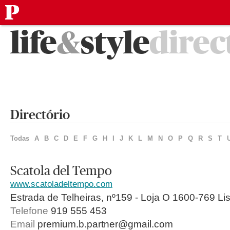
público
Saltar
life
&
style
direc
para
o
conteúdo
Directório
Todas
A
B
C
D
E
F
G
H
I
J
K
L
M
N
O
P
Q
R
S
T
Scatola del Tempo
www.scatoladeltempo.com
Estrada de Telheiras, nº159 - Loja O 1600-769 Li
Telefone
919 555 453
Email
premium.b.partner@gmail.com