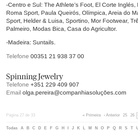
-Centro e Sul: The Athlete’s Foot, El Corte Inglé
Roma Sport, Paula Queirós, Olímpica, Areia do Ma
Sport, Helder & Luisa, Sportino, Mor Footwear, Tr
Palmeiro, Modas Bica, Casa do Agricultor.
-Madeira: Suntails.
Telefone
00351 21 938 37 00
Spinning Jewelry
Telefone
+351 229 409 907
Email
olga.pereira@companhiasoluções.com
Página 27 de 33
« Primeira
‹ Anterior
25
26
Todas
A
B
C
D
E
F
G
H
I
J
K
L
M
N
O
P
Q
R
S
T