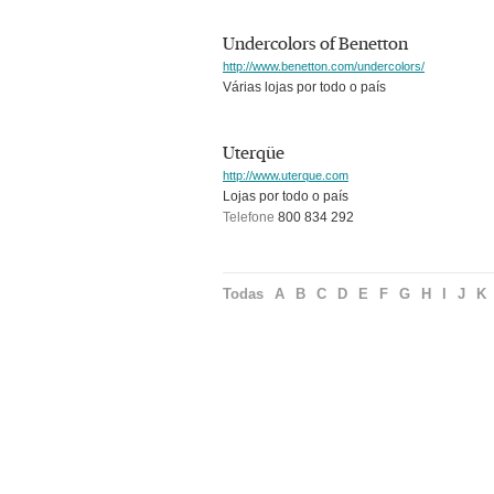
Undercolors of Benetton
http://www.benetton.com/undercolors/
Várias lojas por todo o país
Uterqüe
http://www.uterque.com
Lojas por todo o país
Telefone
800 834 292
Todas
A
B
C
D
E
F
G
H
I
J
K