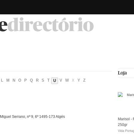
e
directório
Loja
L
M
N
O
P
Q
R
S
T
V
W
X
Y
Z
U
iguel Serrano, nº 9, 6º 1495-173 Algés
Marisol - 
250gr
Vida Portu