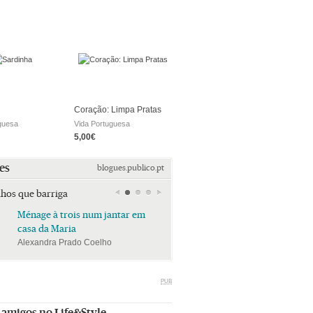
Coração: Limpa Pratas
guesa
Vida Portuguesa
5,00€
es
blogues.publico.pt
lhos que barriga
Ménage à trois num jantar em
Ménage à trois num jan
casa da Maria
casa da Maria
Alexandra Prado Coelho
Alexandra Prado Coelho
PUB
 amigos no Life&Style