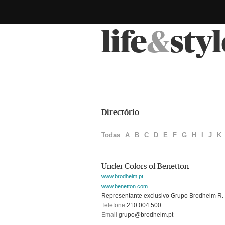
life
&
styl
Directório
Todas
A
B
C
D
E
F
G
H
I
J
K
Under Colors of Benetton
www.brodheim.pt
www.benetton.com
Representante exclusivo Grupo Brodheim R. M
Telefone
210 004 500
Email
grupo@brodheim.pt