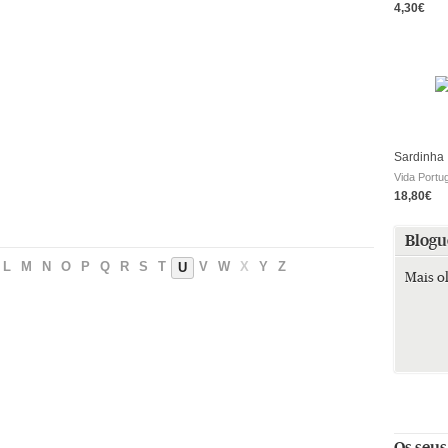
4,30€
Sardinha
Vida Portu
18,80€
Blogu
L
M
N
O
P
Q
R
S
T
V
W
X
Y
Z
U
Mais o
Os seus