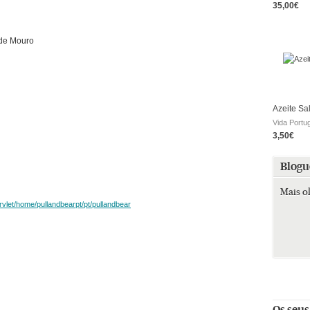
35,00€
 de Mouro
Azeite Sa
Vida Portu
3,50€
Blogu
Mais o
vlet/home/pullandbearpt/pt/pullandbear
Os seus