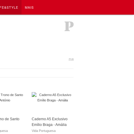
IFE&STYLE
MAIS
PUB
no de Santo
Caderno A5 Exclusivo
Emílio Braga - Amália
guesa
Vida Portuguesa