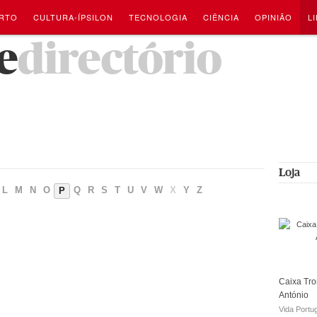
RTO
CULTURA-ÍPSILON
TECNOLOGIA
CIÊNCIA
OPINIÃO
L
e
directório
Loja
L
M
N
O
Q
R
S
T
U
V
W
X
Y
Z
P
Caixa Tro
António
Vida Portu