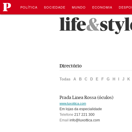
público
Navegação
Saltar
POLÍTICA
SOCIEDADE
MUNDO
ECONOMIA
DESPO
para
o
Saltar
life
&
styl
conteúdo
para
o
conteúdo
Directório
Todas
A
B
C
D
E
F
G
H
I
J
K
Prada Linea Rossa (óculos)
www.luxottica.com
Em lojas da especialidade
Telefone
217 221 300
Email
info@luxottica.com