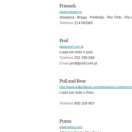
Primark
www.primark.pt
Amadora - Braga - Portimão - Rio Tinto - Rio
Telefone
214780365
Prof
www.prof.com.pt
Lojas em todo o país
Telefone
252 298 080
Email
prof@prof.com.pt
Pull and Bear
http://www.pullandbear.com/webapp/wcs/stores/ser
Lojas por todo o País.
Telefone
800 208 907
Puma
www.puma.com