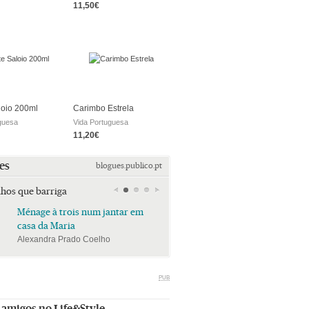
11,50€
loio 200ml
Carimbo Estrela
guesa
Vida Portuguesa
11,20€
es
blogues.publico.pt
lhos que barriga
Ménage à trois num jantar em
Ménage à trois num jan
casa da Maria
casa da Maria
Alexandra Prado Coelho
Alexandra Prado Coelho
PUB
 amigos no Life&Style