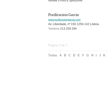
Athlete’s Foot e Sportzone
Purificacion Garcia
www.purificaciongarcia.com
Av. Liberdade, nº 150 1250-142 Lisboa
Telefone
213 259 294
Página 3 de 3
Todas
A
B
C
D
E
F
G
H
I
J
K