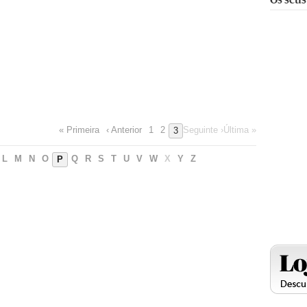
« Primeira
‹ Anterior
1
2
Seguinte ›
Última »
3
L
M
N
O
Q
R
S
T
U
V
W
X
Y
Z
P