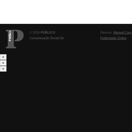
© 2026
PÚBLICO
Director:
Manuel Carv
Comunicação Social SA
Publicidade Online
×
×
×