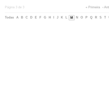
Página 3 de 3
« Primeira
‹ Ant
Todas
A
B
C
D
E
F
G
H
I
J
K
L
N
O
P
Q
R
S
T
M