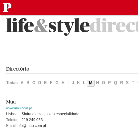
público
Saltar
life
&
style
direc
para
o
conteúdo
Directório
Todas
A
B
C
D
E
F
G
H
I
J
K
L
N
O
P
Q
R
S
T
M
Muu
www.muu.com.pt
Lisboa – Sintra e em lojas da especialidade
Telefone
219 249 053
Email
info@muu.com.pt