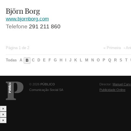
Björn Borg
www.bjornborg.com
Telefone
291 211 860
Página 1 de 2
« Primeira
‹ An
Todas
A
C
D
E
F
G
H
I
J
K
L
M
N
O
P
Q
R
S
T
B
© 2026
PÚBLICO
Director:
Manuel Carv
Comunicação Social SA
Publicidade Online
×
×
×