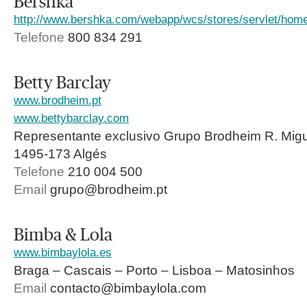
Bershka
http://www.bershka.com/webapp/wcs/stores/servlet/hom
Telefone
800 834 291
Betty Barclay
www.brodheim.pt
www.bettybarclay.com
Representante exclusivo Grupo Brodheim R. Migue
1495-173 Algés
Telefone
210 004 500
Email
grupo@brodheim.pt
Bimba & Lola
www.bimbaylola.es
Braga – Cascais – Porto – Lisboa – Matosinhos
Email
contacto@bimbaylola.com