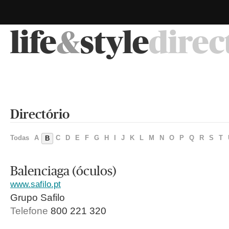
life
&
style
direc
Directório
Todas
A
C
D
E
F
G
H
I
J
K
L
M
N
O
P
Q
R
S
T
B
Balenciaga (óculos)
www.safilo.pt
Grupo Safilo
Telefone
800 221 320