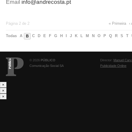
Email
info@andrecosta.pt
Página 2 de 2
« Primeira
‹
Todas
A
C
D
E
F
G
H
I
J
K
L
M
N
O
P
Q
R
S
T
B
© 2026
PÚBLICO
Director:
Manuel Carv
Comunicação Social SA
Publicidade Online
×
×
×