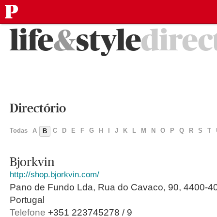
público
Saltar
life
&
style
direc
para
o
conteúdo
Directório
Todas
A
C
D
E
F
G
H
I
J
K
L
M
N
O
P
Q
R
S
T
B
Bjorkvin
http://shop.bjorkvin.com/
Pano de Fundo Lda, Rua do Cavaco, 90, 4400-40
Portugal
Telefone
+351 223745278 / 9